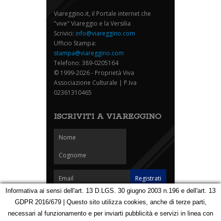
Viareggino.it, il Portale internet che
"vive" Viareggio e la Versilia
Scrivici:
info@viareggino.com
Ufficio Stampa:
stampa@viareggino.com
Telefono: 389-0205164
© 1999-2026 - Proprietà Viva
Associazione Culturale | P.Iva
02361310465
ISCRIVITI A VIAREGGINO
Informativa ai sensi dell'art. 13 D.LGS. 30 giugno 2003 n.196 e dell'art. 13
GDPR 2016/679 | Questo sito utilizza cookies, anche di terze parti,
Homepage
Notizie
Speciali
Eventi
Foto Carnevale
necessari al funzionamento e per inviarti pubblicità e servizi in linea con
Foto Viareggino
Partners
Contatti