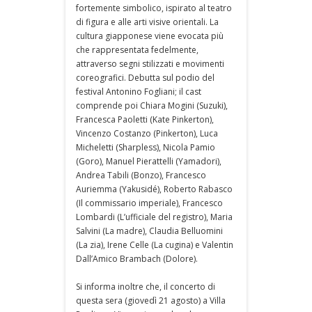
fortemente simbolico, ispirato al teatro
di figura e alle arti visive orientali. La
cultura giapponese viene evocata più
che rappresentata fedelmente,
attraverso segni stilizzati e movimenti
coreografici. Debutta sul podio del
festival Antonino Fogliani; il cast
comprende poi Chiara Mogini (Suzuki),
Francesca Paoletti (Kate Pinkerton),
Vincenzo Costanzo (Pinkerton), Luca
Micheletti (Sharpless), Nicola Pamio
(Goro), Manuel Pierattelli (Yamadori),
Andrea Tabili (Bonzo), Francesco
Auriemma (Yakusidé), Roberto Rabasco
(Il commissario imperiale), Francesco
Lombardi (L’ufficiale del registro), Maria
Salvini (La madre), Claudia Belluomini
(La zia), Irene Celle (La cugina) e Valentin
Dall’Amico Brambach (Dolore).
Si informa inoltre che, il concerto di
questa sera (giovedì 21 agosto) a Villa