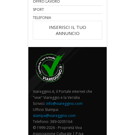
OFFRO LAVORO
SPORT
TELEFONIA
INSERISCI IL TUO
ANNUNCIO
Viareggino.it, il Portale internet che
"vive" Viareggio e la Versilia
Scrivici:
info@viareggino.com
Ufficio Stampa:
stampa@viareggino.com
Telefono: 389-0205164
© 1999-2026 - Proprietà Viva
Associazione Culturale | P.Iva