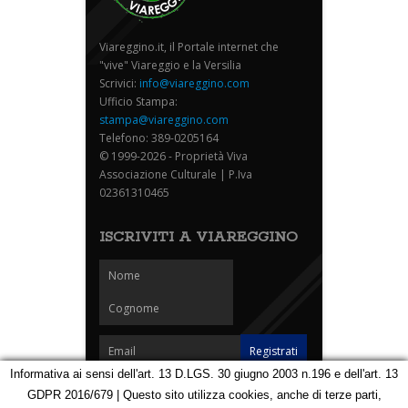
Viareggino.it, il Portale internet che
"vive" Viareggio e la Versilia
Scrivici:
info@viareggino.com
Ufficio Stampa:
stampa@viareggino.com
Telefono: 389-0205164
© 1999-2026 - Proprietà Viva
Associazione Culturale | P.Iva
02361310465
ISCRIVITI A VIAREGGINO
Informativa ai sensi dell'art. 13 D.LGS. 30 giugno 2003 n.196 e dell'art. 13
GDPR 2016/679 | Questo sito utilizza cookies, anche di terze parti,