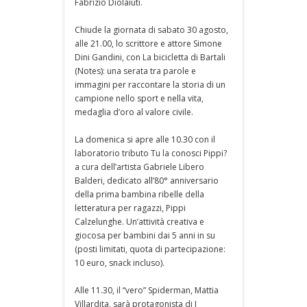
Fabrizio Diolaiuti.
Chiude la giornata di sabato 30 agosto,
alle 21.00, lo scrittore e attore Simone
Dini Gandini, con La bicicletta di Bartali
(Notes): una serata tra parole e
immagini per raccontare la storia di un
campione nello sport e nella vita,
medaglia d’oro al valore civile.
La domenica si apre alle 10.30 con il
laboratorio tributo Tu la conosci Pippi?
a cura dell’artista Gabriele Libero
Balderi, dedicato all’80° anniversario
della prima bambina ribelle della
letteratura per ragazzi, Pippi
Calzelunghe. Un’attività creativa e
giocosa per bambini dai 5 anni in su
(posti limitati, quota di partecipazione:
10 euro, snack incluso).
Alle 11.30, il “vero” Spiderman, Mattia
Villardita, sarà protagonista di I