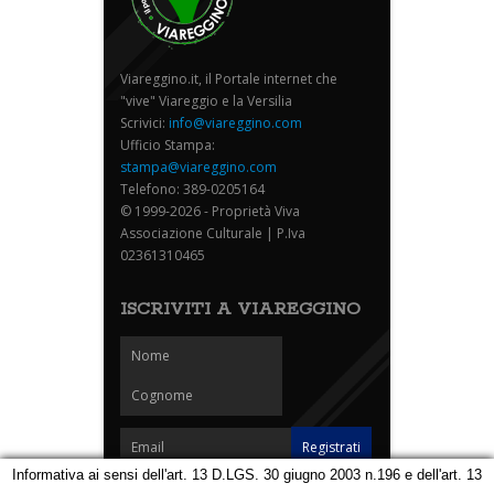
Viareggino.it, il Portale internet che
"vive" Viareggio e la Versilia
Scrivici:
info@viareggino.com
Ufficio Stampa:
stampa@viareggino.com
Telefono: 389-0205164
© 1999-2026 - Proprietà Viva
Associazione Culturale | P.Iva
02361310465
ISCRIVITI A VIAREGGINO
Informativa ai sensi dell'art. 13 D.LGS. 30 giugno 2003 n.196 e dell'art. 13