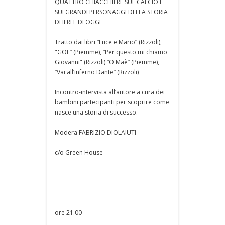
QUATTRO CHIACCHIERE SUL CALCIO E
SUI GRANDI PERSONAGGI DELLA STORIA
DI IERI E DI OGGI
Tratto dai libri “Luce e Mario” (Rizzoli),
"GOL” (Piemme), “Per questo mi chiamo
Giovanni" (Rizzoli) “O Maè” (Piemme),
“Vai all’inferno Dante” (Rizzoli)
Incontro-intervista all’autore a cura dei
bambini partecipanti per scoprire come
nasce una storia di successo.
Modera FABRIZIO DIOLAIUTI
c/o Green House
ore 21.00