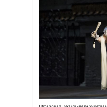
Ultima replica di Tosca con Vanessa Goikoetxea e