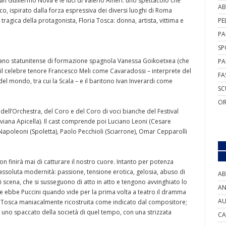
an Guillermo Nova e le luci di Valerio Alfieri: uno spettacolo che
AB
co, ispirato dalla forza espressiva dei diversi luoghi di Roma
ragica della protagonista, Floria Tosca: donna, artista, vittima e
PE
PA
SP
prano statunitense di formazione spagnola Vanessa Goikoetxea (che
PA
co il celebre tenore Francesco Meli come Cavaradossi – interprete del
FA
del mondo, tra cui la Scala – e il baritono Ivan Inverardi come
SC
OR
dell’Orchestra, del Coro e del Coro di voci bianche del Festival
Viviana Apicella). Il cast comprende poi Luciano Leoni (Cesare
 Napoleoni (Spoletta), Paolo Pecchioli (Sciarrone), Omar Cepparolli
on finirà mai di catturare il nostro cuore. Intanto per potenza
 assoluta modernità: passione, tensione erotica, gelosia, abuso di
AB
di scena, che si susseguono di atto in atto e tengono avvinghiato lo
AN
he ebbe Puccini quando vide per la prima volta a teatro il dramma
AU
una Tosca maniacalmente ricostruita come indicato dal compositore;
 uno spaccato della società di quel tempo, con una strizzata
CA