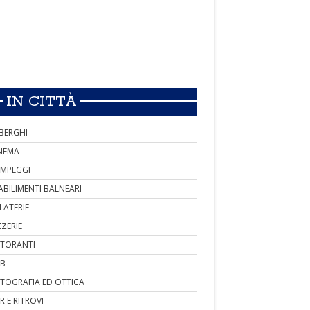
IN CITTÀ
BERGHI
NEMA
MPEGGI
ABILIMENTI BALNEARI
LATERIE
ZZERIE
STORANTI
B
TOGRAFIA ED OTTICA
R E RITROVI