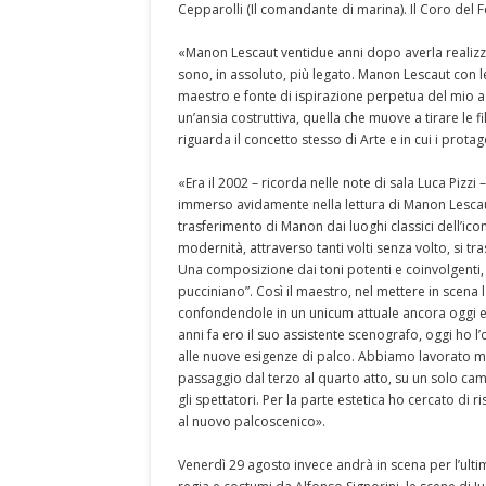
Cepparolli (Il comandante di marina). Il Coro del Fe
«Manon Lescaut ventidue anni dopo averla realizzat
sono, in assoluto, più legato. Manon Lescaut con le
maestro e fonte di ispirazione perpetua del mio ag
un’ansia costruttiva, quella che muove a tirare le 
riguarda il concetto stesso di Arte e in cui i prota
«Era il 2002 – ricorda nelle note di sala Luca Pizzi
immerso avidamente nella lettura di Manon Lescaut.
trasferimento di Manon dai luoghi classici dell’ico
modernità, attraverso tanti volti senza volto, si 
Una composizione dai toni potenti e coinvolgent
pucciniano”. Così il maestro, nel mettere in scena 
confondendole in un unicum attuale ancora oggi e 
anni fa ero il suo assistente scenografo, oggi ho l
alle nuove esigenze di palco. Abbiamo lavorato mo
passaggio dal terzo al quarto atto, su un solo cam
gli spettatori. Per la parte estetica ho cercato di 
al nuovo palcoscenico».
Venerdì 29 agosto invece andrà in scena per l’ulti