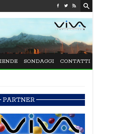
Festival La Versiliana - La direttrice lucchese Beatrice Venezi t
IENDE
SONDAGGI
CONTATTI
PARTNER