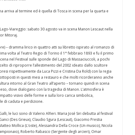
arriva al termine ed è quella di Tosca in scena per la quarta e
l Lago-Viareggio: sabato 30 agosto va in scena Manon Lescaut nella
or Mitoraj.
re) – dramma lirico in quattro atti su libretto ispirato al romanzo di
ma volta al Teatro Regio di Torino il 1° febbraio 1893 e fu il primo
scena nel Festival sulle sponde del Lago di Massaciuccoli, a pochi
celto di riproporre l’allestimento del 2002 ideato dallo scultore
presi rispettivamente da Luca Pizzi e Cristina Da Rold) con la regia
– sottoposti in questi mesi a restauro e che molti ricorderanno anche
ultura intorno al Gran Teatro all’aperto – tornano quindi in scena
eso, dove dialogano con la tragedia di Manon. L’atmosfera è
mpatto visivo delle forme e sulla loro carica simbolica,
e di caduta e perdizione.
alli, le luci sono di Valerio Alfieri. Maria José Siri debutta al festival
Ganci (Des Grieux), Claudio Sgura (Lescaut), Giacomo Prestia
atteo Mollica (L’oste), Alessandra Della Croce (Un musico), Nicola
n lampionaio), Roberto Rabasco (Sergente degli arcieri), Omar