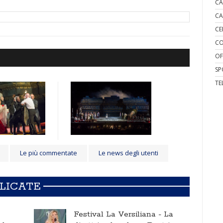
CA
CA
CE
CO
OF
SP
TE
Le più commentate
Le news degli utenti
BLICATE
Festival La Versiliana -
La