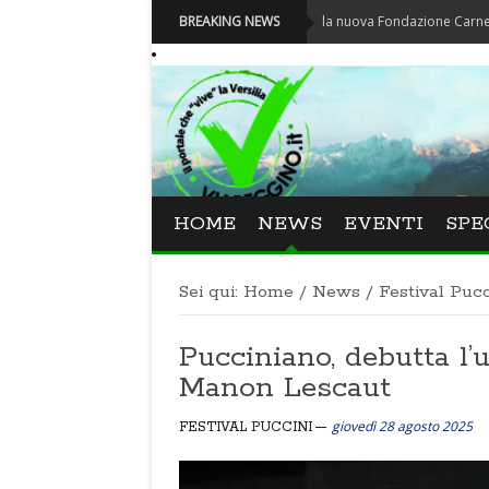
Carnevale - Nominata la nuova Fondazione Carnevale di Viar
BREAKING NEWS
HOME
NEWS
EVENTI
SPE
Sei qui:
Home
/
News
/
Festival Pucc
Pucciniano, debutta l’
Manon Lescaut
giovedì 28 agosto 2025
FESTIVAL PUCCINI