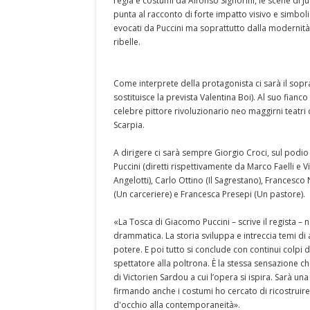
regia e costumi da Alfonso Signorini, le scene di Ju
punta al racconto di forte impatto visivo e simboli
evocati da Puccini ma soprattutto dalla modernità t
ribelle.
Come interprete della protagonista ci sarà il so
sostituisce la prevista Valentina Boi). Al suo fian
celebre pittore rivoluzionario neo maggirni teatri 
Scarpia.
A dirigere ci sarà sempre Giorgio Croci, sul podio 
Puccini (diretti rispettivamente da Marco Faelli e 
Angelotti), Carlo Ottino (Il Sagrestano), Francesco
(Un carceriere) e Francesca Presepi (Un pastore).
«La Tosca di Giacomo Puccini – scrive il regista – n
drammatica. La storia sviluppa e intreccia temi di
potere. E poi tutto si conclude con continui colpi 
spettatore alla poltrona. È la stessa sensazione c
di Victorien Sardou a cui l’opera si ispira. Sarà 
firmando anche i costumi ho cercato di ricostruire
d'occhio alla contemporaneità».