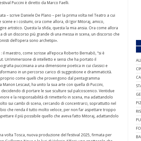
stival Puccini è diretto da Marco Faelli.
a – scrive Daniele De Plano – per la prima volta nel Teatro a cui
 scene e i costumi, ora come allora, di Igor Mitoraj, amico,
ire artistico. Questa la sfida, questa la mia ansia. Ora come allora
fila di un discorso più grande di una messa in scena, un discorso che
gonisti dell’opera sono archetipi».
 – : il maestro, come scrisse all’epoca Roberto Bernabò, “si è
 Un’immersione di intelletto e sensi che ha portato il
AL
nografia pucciniana a una dimensione poetica in cui classici e
CI
trasformano in un percorso carico di suggestione e drammaticità.
CA
i, proprio come quelli che provengono dal pentagramma
la Manon Lescaut, ha unito la sua arte con quella di Puccini,
ST
decidendo di portare le sue sculture sul palcoscenico. Ventidue
GE
’onore e la responsabilità di rimetterlo in scena, ma adattandolo
PI
lto sui cambi di scena, cercando di concentrarci, soprattutto nel
bio che renda il tutto molto veloce, per non far aspettare troppo
RI
rispettare il più possibile quello che aveva fatto Mitoraj, adattandolo
PU
FO
ma volta Tosca, nuova produzione del festival 2025, firmata per
BA