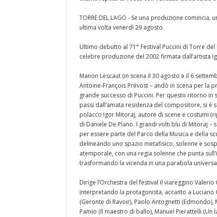
TORRE DEL LAGO - Se una produzione comincia, una 
ultima volta venerdì 29 agosto.
Ultimo debutto al 71° Festival Puccini di Torre de
celebre produzione del 2002 firmata dall’artista Ig
Manon Lescaut (in scena il 30 agosto e il 6 settemb
Antoine-François Prévost – andò in scena per la pri
grande successo di Puccini. Per questo ritorno in 
passi dall’amata residenza del compositore, si è s
polacco Igor Mitoraj, autore di scene e costumi (ri
di Daniele De Plano. I grandi volti blu di Mitoraj 
per essere parte del Parco della Musica e della sc
delineando uno spazio metafisico, solenne e sosp
atemporale, con una regia solenne che punta sull’i
trasformando la vicenda in una parabola universal
Dirige l’Orchestra del festival il viareggino Valerio G
interpretando la protagonista, accanto a Luciano 
(Geronte di Ravoir), Paolo Antognetti (Edmondo), M
Pamio (Il maestro di ballo), Manuel Pierattelli (U