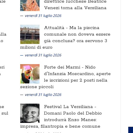
ale
direttrice lucchese Beatrice
Venezi torna alla Versiliana
venerdì 31 luglio 2026
Attualità -
Ma la piscina
lla
comunale non doveva essere
no
già conclusa? ora servono 3
milioni di euro
venerdì 31 luglio 2026
ri
Forte dei Marmi -
Nido
a
d'Infanzia Moscardino, aperte
le iscrizioni per 2 posti nella
sezione piccoli
venerdì 31 luglio 2026
ne
Festival La Versiliana -
i sul
Domani Paolo del Debbio
introdurrà Enzo Manes:
impresa, filantropia e bene comune