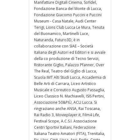
Manifatture Digitali Cinema, Sofidel,
Fondazione Banca del Monte di Lucca,
Fondazione Giacomo Puccini e Puccini
Museum - Casa Natale, Audi Center
Terigi, Lions Club Lucca Le Mura, Tenuta
del Buonamico, Martinelli Luce,
Naturanda, Futuro3D, è in
collaborazione con SIAE – Società
Italiana degli Autori ed Editori e si avvale
della co produzione di Tecno Servizi,
Ristorante Giglio, Palazzo Pfanner, Over
The Real, Teatro del Giglio di Lucca,
Scuola IMT Alti Studi Lucca, Accademia di
Belle Arti di Carrara, Liceo Artistico
Musicale e Coreutico Augusto Passaglia,
Liceo Classico N. Machiavelli, ISIS Pertini,
Associazione 50&PIÙ, ACLI Lucca. Si
ringraziano anche ANSA, Rai Toscana,
Rai Radio 3, Movieplayer.it, Film4 Life,
Festival Scope, A.C.S.I. Associazione
Centri Sportivi Italiani, Federazione
Italiana Teatro Amatori (FITA), Trenitalia,
Fic, Uicc, Cinit, Ucca, Arci, Fedic, Corte