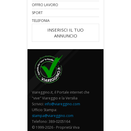
OFFRO LAVORO
SPORT
TELEFONIA
INSERISCI IL TUO
ANNUNCIO
Viareggino.it, il Portale internet che
"vive" Viareggio e la Versilia
Scrivici:
info@viareggino.com
Ufficio Stampa:
stampa@viareggino.com
Telefono: 389-0205164
© 1999-2026 - Proprietà Viva