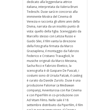
dedicato alla leggendaria attrice
italiana, interpretata da Valeria Bruni
Tedeschi. Duse sarà in concorso alla
imminente Mostra del Cinema di
Venezia e racconta gli ultimi anni della
Divina, narrata da un insolito punto di
vista: quello della figlia. Sceneggiato da
Marcello stesso con Letizia Russo e
Guido Silei, il film vanta la direzione
della fotografia firmata da Marco
Graziaplena, il montaggio da Fabrizio
Federico e Cristiano Travaglioli, le
musiche originali da Marco Messina,
Sacha Ricci e Fabrizio Elvetico, la
scenografia è di Gaspare De Pascali, i
costumi sono di Ursula Patzak, il casting
è curato da Davide Zurolo. Duse è una
produzione Palomar (a Mediawan
company), Avventurosa con Rai Cinema
e con PiperFilm in co-produzione con
Ad Vitam Films. Nelle sale il 18
settembre distribuito da Piperfilm, il film
sarà in programmazione al Cinema