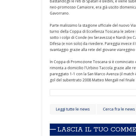
bastandogli le reti di Spatari e Bedini, e viene subi
neo-promosso Camaiore, era già uscito domenica 
Gavorrano.
Parte malissimo la stagione ufficiale del nuovo Via
turno della Coppa di Eccellenza Toscana le zebre
sotto i colpi di Conde (ex Seravezza) e Nardi (ex 
Difesa (e non solo) da rivedere. Pareggia invece 
svantaggio grazie alla rete del giovane viareggin
In Coppa di Promozione Toscana si è cominciato con
rimonta a domicilio l'Urbino Taccola grazie alle ret
pareggiato 1-1 con la San Marco Avenza (il match è
gol del subentrato 2008 Matteo Mengali nel finale d
Leggi tutte le news
Cerca fra le news
LASCIA IL TUO COMM