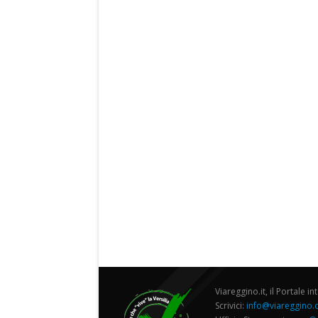
Viareggino.it, il Portale in
Scrivici:
info@viareggino