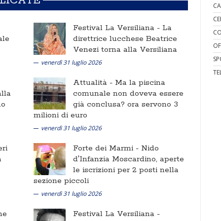
BLICATE
CA
CE
Festival La Versiliana -
La
CO
ale
direttrice lucchese Beatrice
OF
Venezi torna alla Versiliana
SP
venerdì 31 luglio 2026
TE
Attualità -
Ma la piscina
lla
comunale non doveva essere
no
già conclusa? ora servono 3
milioni di euro
venerdì 31 luglio 2026
ri
Forte dei Marmi -
Nido
a
d'Infanzia Moscardino, aperte
le iscrizioni per 2 posti nella
sezione piccoli
venerdì 31 luglio 2026
ne
Festival La Versiliana -