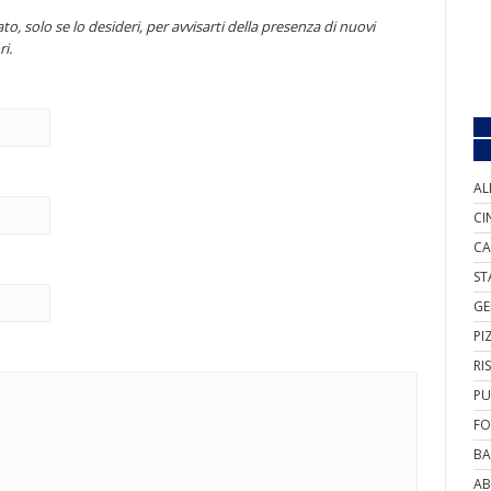
to, solo se lo desideri, per avvisarti della presenza di nuovi
i.
AL
CI
CA
ST
GE
PI
RI
PU
FO
BA
AB