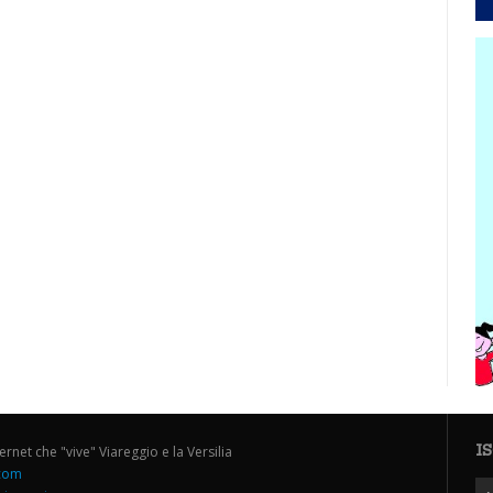
I
ternet che "vive" Viareggio e la Versilia
.com