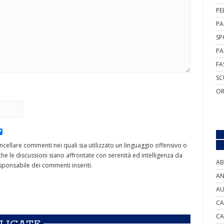
PE
PA
SP
PA
FA
SC
OR
cancellare commenti nei quali sia utilizzato un linguaggio offensivo o
he le discussioni siano affrontate con serenità ed intelligenza da
AB
ponsabile dei commenti inseriti.
AN
AU
CA
CA