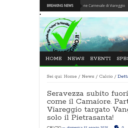
Carnevale - Nominata la nuova Fondazione Carnevale di Viareggio
BREAKING NEWS
HOME
NEWS
EVENTI
SPE
Sei qui:
Home
/
News
/
Calcio
/
Dett
Seravezza subito fuori 
come il Camaiore. Par
Viareggio targato Vang
solo il Pietrasanta!
domenica 31 agosto 2025
0
CALCIO