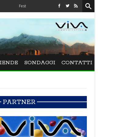
estival La Versiliana - La direttrice lucchese Beatrice Venezi torna alla Versiliana
IENDE
SONDAGGI
CONTATTI
PARTNER