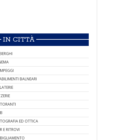
IN CITTÀ
BERGHI
NEMA
MPEGGI
ABILIMENTI BALNEARI
LATERIE
ZZERIE
STORANTI
B
TOGRAFIA ED OTTICA
R E RITROVI
BIGLIAMENTO