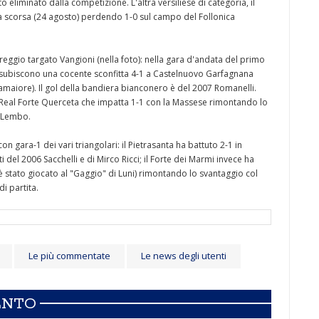
to eliminato dalla competizione. L'altra versiliese di categoria, il
scorsa (24 agosto) perdendo 1-0 sul campo del Follonica
reggio targato Vangioni (nella foto): nella gara d'andata del primo
 subiscono una cocente sconfitta 4-1 a Castelnuovo Garfagnana
Camaiore). Il gol della bandiera bianconero è del 2007 Romanelli.
il Real Forte Querceta che impatta 1-1 con la Massese rimontando lo
o Lembo.
 gara-1 dei vari triangolari: il Pietrasanta ha battuto 2-1 in
i del 2006 Sacchelli e di Mirco Ricci; il Forte dei Marmi invece ha
 stato giocato al "Gaggio" di Luni) rimontando lo svantaggio col
i partita.
Le più commentate
Le news degli utenti
ENTO