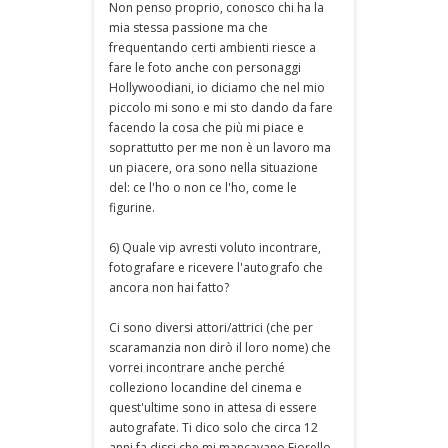
Non penso proprio, conosco chi ha la
mia stessa passione ma che
frequentando certi ambienti riesce a
fare le foto anche con personaggi
Hollywoodiani, io diciamo che nel mio
piccolo mi sono e mi sto dando da fare
facendo la cosa che più mi piace e
soprattutto per me non è un lavoro ma
un piacere, ora sono nella situazione
del: ce l'ho o non ce l'ho, come le
figurine.
6) Quale vip avresti voluto incontrare,
fotografare e ricevere l'autografo che
ancora non hai fatto?
Ci sono diversi attori/attrici (che per
scaramanzia non dirò il loro nome) che
vorrei incontrare anche perché
colleziono locandine del cinema e
quest'ultime sono in attesa di essere
autografate. Ti dico solo che circa 12
anni fa dissi che mi mancavano Fiorello,