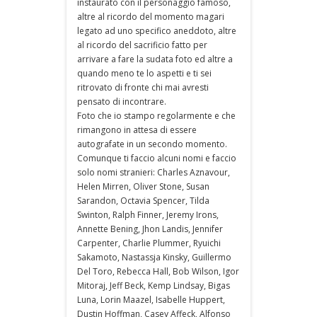
instaurato con il personaggio famoso,
altre al ricordo del momento magari
legato ad uno specifico aneddoto, altre
al ricordo del sacrificio fatto per
arrivare a fare la sudata foto ed altre a
quando meno te lo aspetti e ti sei
ritrovato di fronte chi mai avresti
pensato di incontrare.
Foto che io stampo regolarmente e che
rimangono in attesa di essere
autografate in un secondo momento.
Comunque ti faccio alcuni nomi e faccio
solo nomi stranieri: Charles Aznavour,
Helen Mirren, Oliver Stone, Susan
Sarandon, Octavia Spencer, Tilda
Swinton, Ralph Finner, Jeremy Irons,
Annette Bening, Jhon Landis, Jennifer
Carpenter, Charlie Plummer, Ryuichi
Sakamoto, Nastassja Kinsky, Guillermo
Del Toro, Rebecca Hall, Bob Wilson, Igor
Mitoraj, Jeff Beck, Kemp Lindsay, Bigas
Luna, Lorin Maazel, Isabelle Huppert,
Dustin Hoffman, Casey Affeck, Alfonso