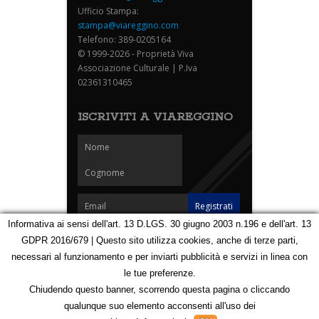
Ufficio Stampa:
stampa@viareggino.com
Telefono: 389-0205164
© 1999-2026 - Proprietà Viva
Associazione Culturale | P.Iva
02361310465
ISCRIVITI A VIAREGGINO
Informativa ai sensi dell'art. 13 D.LGS. 30 giugno 2003 n.196 e dell'art. 13
GDPR 2016/679 | Questo sito utilizza cookies, anche di terze parti,
Homepage
Notizie
Speciali
Eventi
Foto Carnevale
necessari al funzionamento e per inviarti pubblicità e servizi in linea con
Foto Viareggino
Partners
Contatti
le tue preferenze.
Privacy e Cookie Policy
Mappa
Chiudendo questo banner, scorrendo questa pagina o cliccando
qualunque suo elemento acconsenti all'uso dei
123106070