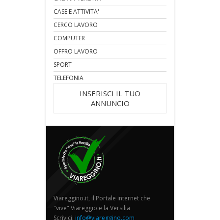
CASE E ATTIVITA'
CERCO LAVORO
COMPUTER
OFFRO LAVORO
SPORT
TELEFONIA
INSERISCI IL TUO
ANNUNCIO
Viareggino.it, il Portale internet che
"vive" Viareggio e la Versilia
Scrivici:
info@viareggino.com