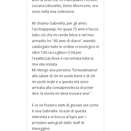
Luciana Littizzetto, Ennio Morricone, ora
sono nella mia collezione.
Mi chiamo Gabriella, per gli amici
l'acchiappavip, ho quasi 73 anni e faccio
tutto ciò che mi rende felice e nel mio
armadio ho "60 anni di diario" avendo
catalogato tutto in ordine cronologico in
oltre 100 raccoglitori (104 per
l'esattezza) dove è raccontata tutta la
mia vita vissuta.
Mi ritengo una persona "fortunatissima"
alla salute di chi mi vuole bene e di chi
mi vuole male e a questa età sono
arrivata alla consapevolezza di poter
dire: la morte mi deve trovare viva"
E ce ne fossero tanti di giovani vivi come
è viva Gabriella. Grazie di questa
intervista e in bocca al lupo per i
prossimi autografi dallo staff di
Viareggino.