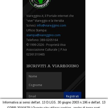
Viareggino.it, il Portale internet che
"vive" Viareggio e la Versilia
Scrivici:
info@viareggino.com
Ufficio Stampa:
stampa@viareggino.com
Telefono: 389-0205164
© 1999-2026 - Proprietà Viva
Associazione Culturale | P.Iva
02361310465
ISCRIVITI A VIAREGGINO
Informativa ai sensi dell'art. 13 D.LGS. 30 giugno 2003 n.196 e dell'art. 13
GDPR 2016/679 | Questo sito utilizza cookies, anche di terze parti,