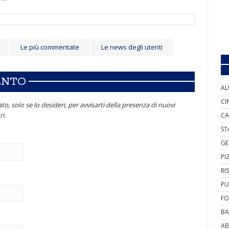
Le più commentate
Le news degli utenti
ENTO
AL
CI
to, solo se lo desideri, per avvisarti della presenza di nuovi
i.
CA
ST
GE
PI
RI
PU
FO
BA
AB