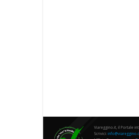
Viareggino.it, il Portale in
Scrivici:
info@viareggino