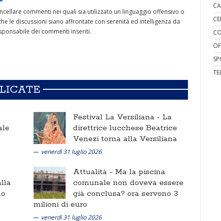
CA
cancellare commenti nei quali sia utilizzato un linguaggio offensivo o
CE
he le discussioni siano affrontate con serenità ed intelligenza da
ponsabile dei commenti inseriti.
CO
OF
SP
TE
BLICATE
Festival La Versiliana -
La
ale
direttrice lucchese Beatrice
Venezi torna alla Versiliana
venerdì 31 luglio 2026
Attualità -
Ma la piscina
lla
comunale non doveva essere
no
già conclusa? ora servono 3
milioni di euro
venerdì 31 luglio 2026