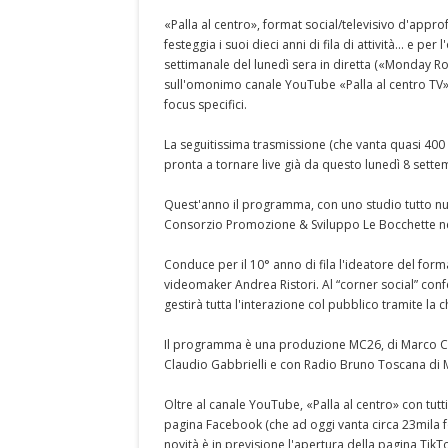
«Palla al centro», format social/televisivo d'appr
festeggia i suoi dieci anni di fila di attività... e 
settimanale del lunedì sera in diretta («Monday R
sull'omonimo canale YouTube «Palla al centro TV». I
focus specifici.
La seguitissima trasmissione (che vanta quasi 40
pronta a tornare live già da questo lunedì 8 sette
Quest'anno il programma, con uno studio tutto nuo
Consorzio Promozione & Sviluppo Le Bocchette nel
Conduce per il 10° anno di fila l'ideatore del forma
videomaker Andrea Ristori. Al “corner social” con
gestirà tutta l'interazione col pubblico tramite l
Il programma è una produzione MC26, di Marco Cala
Claudio Gabbrielli e con Radio Bruno Toscana di 
Oltre al canale YouTube, «Palla al centro» con tutti
pagina Facebook (che ad oggi vanta circa 23mila fol
novità è in previsione l'apertura della pagina TikT