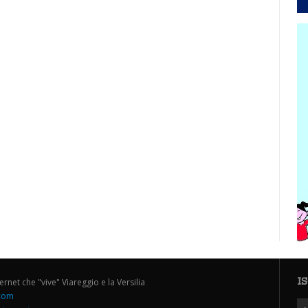
I
ternet che "vive" Viareggio e la Versilia
.com