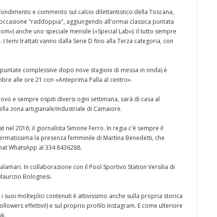
ofondimento e commento sul calcio dilettantistico della Toscana,
per l'occasione "raddoppia", aggiungendo all'ormai classica puntata
oom») anche uno speciale mensile («Special Lab»): il tutto sempre
 temi trattati vanno dalla Serie D fino alla Terza categoria, con
0 puntate complessive dopo nove stagioni di messa in onda) è
mbre alle ore 21 con «Anteprima Palla al centro».
vo e sempre ospiti diversi ogni settimana, sarà di casa al
la zona artigianale/industriale di Camaiore.
t nel 2016: il giornalista Simone Ferro. In regia c'è sempre il
fermatissima la presenza femminile di Martina Benedetti, che
a chat WhatsApp al 334 8436288.
mari. In collaborazione con il Pool Sportivo Station Versilia di
Maurizio Bolognesi.
 i suoi molteplici contenuti è attivissimo anche sulla propria storica
lowers effettivi!) e sul proprio profilo Instagram. E come ulteriore
ok.