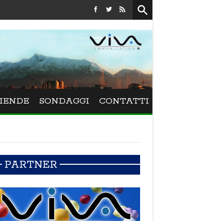
Festival La Versiliana - La direttrice lucchese Beatrice Venezi tor
IENDE
SONDAGGI
CONTATTI
PARTNER