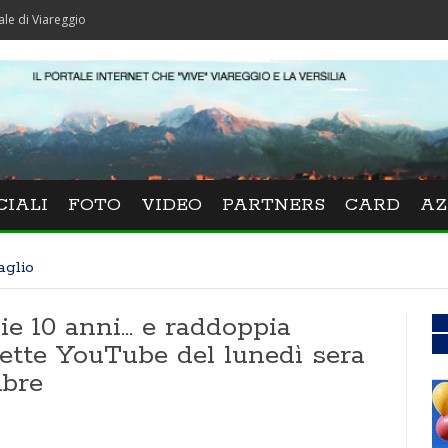
gio
CIALI
FOTO
VIDEO
PARTNERS
CARD
AZ
aglio
e 10 anni... e raddoppia
rette YouTube del lunedì sera
mbre