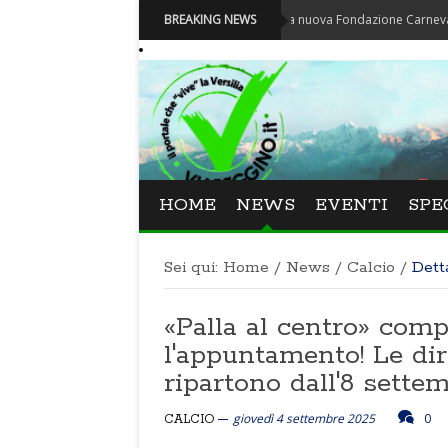
Carnevale - Nominata la nuova Fondazione Carnevale di Viareg
BREAKING NEWS
HOME
NEWS
EVENTI
SPE
Sei qui:
Home
/
News
/
Calcio
/
Dett
«Palla al centro» compi
l'appuntamento! Le di
ripartono dall'8 sette
giovedì 4 settembre 2025
0
CALCIO