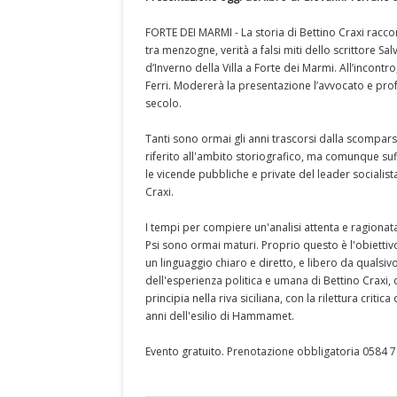
FORTE DEI MARMI - La storia di Bettino Craxi racco
tra menzogne, verità a falsi miti dello scrittore S
d’Inverno della Villa a Forte dei Marmi. All’incont
Ferri. Modererà la presentazione l’avvocato e prof
secolo.
Tanti sono ormai gli anni trascorsi dalla scompars
riferito all'ambito storiografico, ma comunque s
le vicende pubbliche e private del leader socialist
Craxi.
I tempi per compiere un'analisi attenta e ragionata 
Psi sono ormai maturi. Proprio questo è l'obiettiv
un linguaggio chiaro e diretto, e libero da qualsiv
dell'esperienza politica e umana di Bettino Craxi,
principia nella riva siciliana, con la rilettura critica 
anni dell'esilio di Hammamet.
Evento gratuito. Prenotazione obbligatoria 0584 