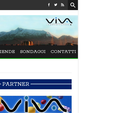
Festival La Versiliana - La direttrice lucchese Beatrice Ven
IENDE
SONDAGGI
CONTATTI
PARTNER