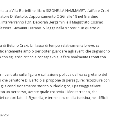
ntata a Villa Bertelli nel libro SIGONELLA HAMMAMET. L’affaire Craxi
alvatore Di Bartolo. L’appuntamento OGGI alle 18 nel Giardino
ro, interverranno l’On. Deborah Bergamini e il Magistrato Cosimo
essore Giovanni Terrano. Si legge nella sinossi: "Un quarto di
a di Bettino Craxi. Un lasso di tempo relativamente breve, se
ufficientemente ampio per poter guardare agli eventi che segnarono
a con sguardo critico e consapevole, e fare finalmente i conti con
incentrata sulla figura e sull'azione politica dell'ex segretario del
o che Salvatore Di Bartolo si propone di perseguire: ricostruire con
oglia condizionamento storico o ideologico, i passaggi salienti
 con un percorso, avente quale crocevia il Mediterraneo, che
dei celebri fatti di Sigonella, e termina su quella tunisina, nei difficili
787251