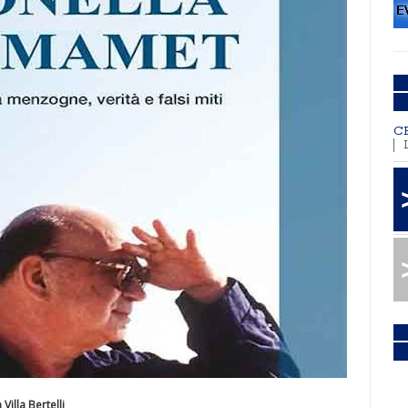
C
illa Bertelli