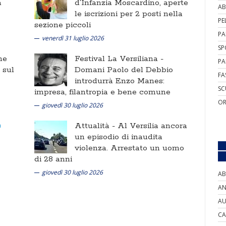
a
d'Infanzia Moscardino, aperte
AB
le iscrizioni per 2 posti nella
PE
sezione piccoli
PA
venerdì 31 luglio 2026
SP
ne
Festival La Versiliana -
PA
i sul
Domani Paolo del Debbio
FA
introdurrà Enzo Manes:
SC
impresa, filantropia e bene comune
OR
giovedì 30 luglio 2026
Attualità -
Al Versilia ancora
un episodio di inaudita
violenza. Arrestato un uomo
di 28 anni
giovedì 30 luglio 2026
AB
AN
AU
CA