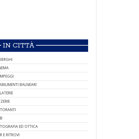
IN CITTÀ
BERGHI
NEMA
MPEGGI
ABILIMENTI BALNEARI
LATERIE
ZZERIE
STORANTI
B
TOGRAFIA ED OTTICA
R E RITROVI