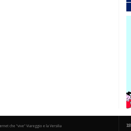
I
ternet che "vive" Viareggio e la Versilia