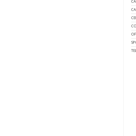
CA
CA
CE
CO
OF
SP
TE