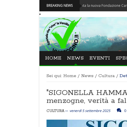
Carnevale - Nominata la nuova Fondazione Carnevale di
BREAKING NEWS
HOME
NEWS
EVENTI
SPE
Sei qui:
Home
/
News
/
Cultura
/
Det
"SIGONELLA HAMMAMET
menzogne, verità a fal
venerdì 5 settembre 2025
0
CULTURA