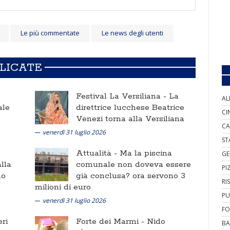
Le più commentate
Le news degli utenti
BLICATE
Festival La Versiliana -
La
AL
ale
direttrice lucchese Beatrice
CI
Venezi torna alla Versiliana
CA
venerdì 31 luglio 2026
ST
Attualità -
Ma la piscina
GE
lla
comunale non doveva essere
PI
no
già conclusa? ora servono 3
RI
milioni di euro
PU
venerdì 31 luglio 2026
FO
ri
Forte dei Marmi -
Nido
BA