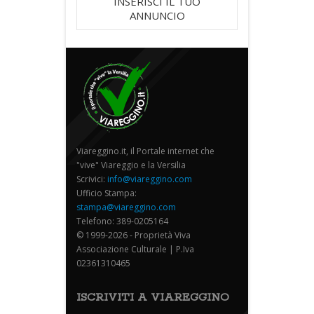
INSERISCI IL TUO
ANNUNCIO
Viareggino.it, il Portale internet che
"vive" Viareggio e la Versilia
Scrivici:
info@viareggino.com
Ufficio Stampa:
stampa@viareggino.com
Telefono: 389-0205164
© 1999-2026 - Proprietà Viva
Associazione Culturale | P.Iva
02361310465
ISCRIVITI A VIAREGGINO