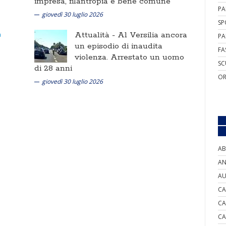
impresa, filantropia e bene comune
PA
giovedì 30 luglio 2026
SP
Attualità -
Al Versilia ancora
PA
un episodio di inaudita
FA
violenza. Arrestato un uomo
SC
di 28 anni
OR
giovedì 30 luglio 2026
AB
AN
AU
CA
CA
CA