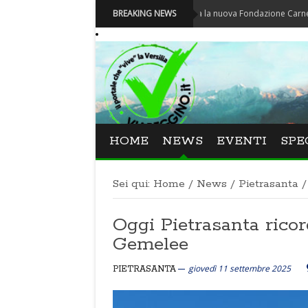
Carnevale - Nominata la nuova Fondazione Carnevale di V
BREAKING NEWS
HOME
NEWS
EVENTI
SPE
Sei qui:
Home
/
News
/
Pietrasanta
/
Oggi Pietrasanta ricord
Gemelee
giovedì 11 settembre 2025
PIETRASANTA