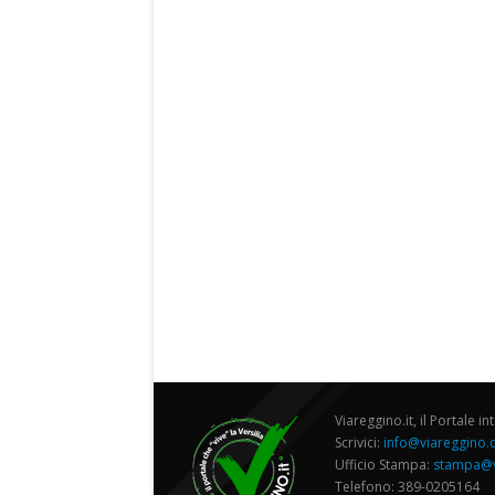
Viareggino.it, il Portale in
Scrivici:
info@viareggino
Ufficio Stampa:
stampa@v
Telefono: 389-0205164