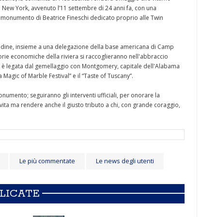
di New York, avvenuto l’11 settembre di 24 anni fa, con una
l monumento di Beatrice Fineschi dedicato proprio alle Twin
ittadine, insieme a una delegazione della base americana di Camp
egorie economiche della riviera si raccoglieranno nell'abbraccio
anta è legata dal gemellaggio con Montgomery, capitale dell'Alabama
 Magic of Marble Festival” e il “Taste of Tuscany”.
numento; seguiranno gli interventi ufficiali, per onorare la
ita ma rendere anche il giusto tributo a chi, con grande coraggio,
Le più commentate
Le news degli utenti
BLICATE