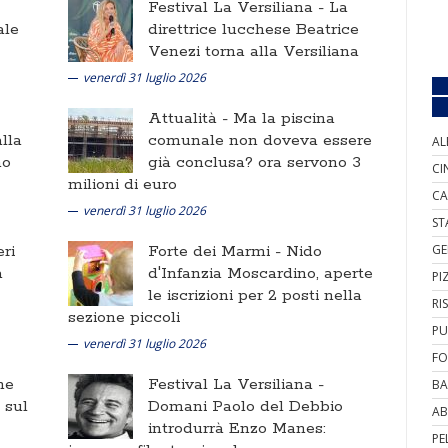
Festival La Versiliana -
La
ale
direttrice lucchese Beatrice
Venezi torna alla Versiliana
venerdì 31 luglio 2026
Attualità -
Ma la piscina
lla
comunale non doveva essere
AL
no
già conclusa? ora servono 3
CI
milioni di euro
CA
venerdì 31 luglio 2026
ST
ri
Forte dei Marmi -
Nido
GE
a
d'Infanzia Moscardino, aperte
PI
le iscrizioni per 2 posti nella
RI
sezione piccoli
PU
venerdì 31 luglio 2026
FO
ne
Festival La Versiliana -
BA
i sul
Domani Paolo del Debbio
AB
introdurrà Enzo Manes:
PE