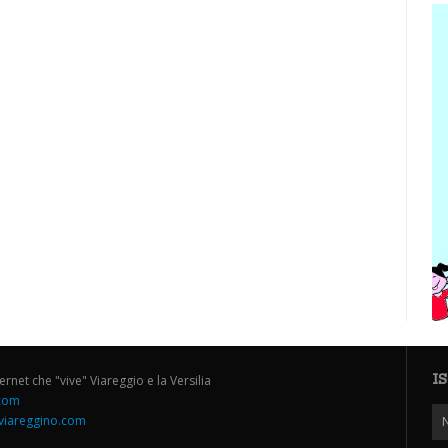
I
ternet che "vive" Viareggio e la Versilia
.com
iareggino.com