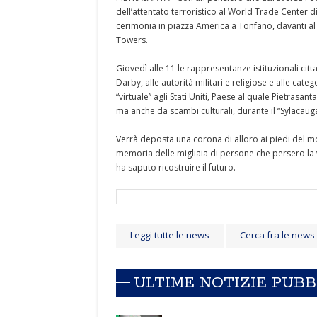
dell’attentato terroristico al World Trade Center 
cerimonia in piazza America a Tonfano, davanti a
Towers.
Giovedì alle 11 le rappresentanze istituzionali c
Darby, alle autorità militari e religiose e alle cat
“virtuale” agli Stati Uniti, Paese al quale Pietras
ma anche da scambi culturali, durante il “Sylacauga
Verrà deposta una corona di alloro ai piedi del mo
memoria delle migliaia di persone che persero la v
ha saputo ricostruire il futuro.
Leggi tutte le news
Cerca fra le news
ULTIME NOTIZIE PUB