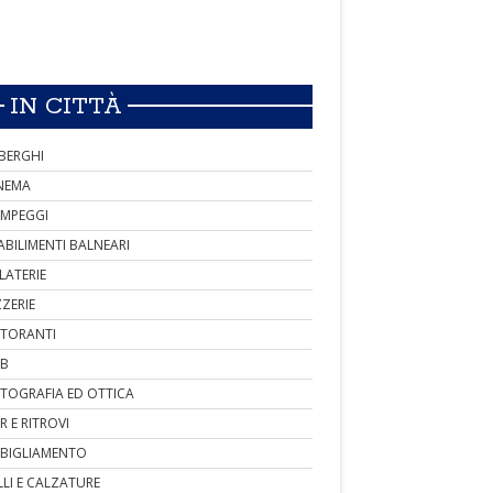
IN CITTÀ
BERGHI
NEMA
MPEGGI
ABILIMENTI BALNEARI
LATERIE
ZZERIE
STORANTI
B
TOGRAFIA ED OTTICA
R E RITROVI
BIGLIAMENTO
LLI E CALZATURE