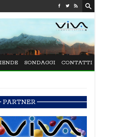
Festival La Versiliana - La direttrice lucchese Beatrice Venez
IENDE
SONDAGGI
CONTATTI
PARTNER