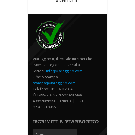
ANNUNCIO
Viareggino.it, il Portale internet che
"vive" Viareggio e la Versilia
Scrivici:
info@viareggino.com
Ufficio Stampa:
stampa@viareggino.com
Telefono: 389-0205164
© 1999-2026 - Proprietà Viva
Associazione Culturale | P.Iva
02361310465
ISCRIVITI A VIAREGGINO