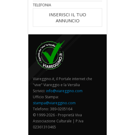
TELEFONIA
INSERISCI IL TUO
ANNUNCIO
Viareggino.it, il Portale internet che
"vive" Viareggio e la Versilia
Scrivici:
info@viareggino.com
Ufficio Stampa:
stampa@viareggino.com
Telefono: 389-0205164
© 1999-2026 - Proprietà Viva
Associazione Culturale | P.Iva
02361310465