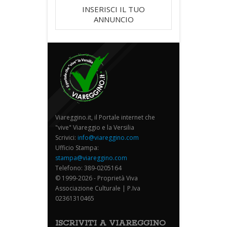
INSERISCI IL TUO
ANNUNCIO
Viareggino.it, il Portale internet che
"vive" Viareggio e la Versilia
Scrivici:
info@viareggino.com
Ufficio Stampa:
stampa@viareggino.com
Telefono: 389-0205164
© 1999-2026 - Proprietà Viva
Associazione Culturale | P.Iva
02361310465
ISCRIVITI A VIAREGGINO