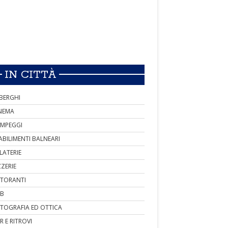
IN CITTÀ
BERGHI
NEMA
MPEGGI
ABILIMENTI BALNEARI
LATERIE
ZZERIE
STORANTI
B
TOGRAFIA ED OTTICA
R E RITROVI