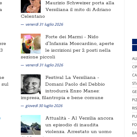
e
Maurizio Schweizer porta alla
a
Versiliana il mito di Adriano
Celentano
venerdì 31 luglio 2026
Forte dei Marmi -
Nido
ere
d'Infanzia Moscardino, aperte
 3
le iscrizioni per 2 posti nella
sezione piccoli
AL
venerdì 31 luglio 2026
CI
CA
ne
Festival La Versiliana -
ST
i sul
Domani Paolo del Debbio
introdurrà Enzo Manes:
GE
impresa, filantropia e bene comune
PI
giovedì 30 luglio 2026
RI
PU
Attualità -
Al Versilia ancora
un episodio di inaudita
FO
violenza. Arrestato un uomo
BA