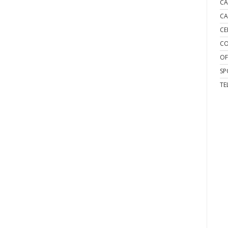
CA
CA
CE
CO
OF
SP
TE