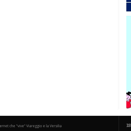
I
ternet che "vive" Viareggio e la Versilia