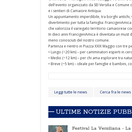
dell'evento organizzato da SEI Versilia e Comune d
e i sentieri di Camaiore Antiqua.
Un appuntamento imperdibile, tra borghi antichi, v
divertimento per tutta la famiglia: FrancigenAmic
che valorizza il variegato territorio camaiorese co
In dieci anni FrancigenAmica è diventata un must di
meno conosciuti del nostro comune.
Partenza e rientro in Piazza XXIX Maggio con tre p
• Lungo (~20 km) – per camminatori esperti in cerc
• Medio (~12 km) – per chi ama esplorare tra natur
• Breve (~5 km) – ideale per famiglie e bambini, co
Leggi tutte le news
Cerca fra le news
ULTIME NOTIZIE PUB
Festival La Versiliana -
La