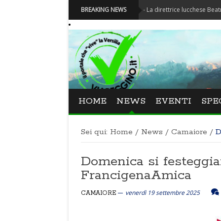
Festival La Versiliana - La direttrice lucchese Beatrice Venezi 
BREAKING NEWS
HOME
NEWS
EVENTI
SPE
Sei qui:
Home
/
News
/
Camaiore
/
D
Domenica si festeggian
FrancigenaAmica
venerdì 19 settembre 2025
CAMAIORE