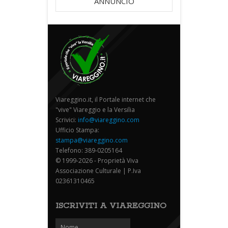
ANNUNCIO
Viareggino.it, il Portale internet che
"vive" Viareggio e la Versilia
Scrivici:
info@viareggino.com
Ufficio Stampa:
stampa@viareggino.com
Telefono: 389-0205164
© 1999-2026 - Proprietà Viva
Associazione Culturale | P.Iva
02361310465
ISCRIVITI A VIAREGGINO