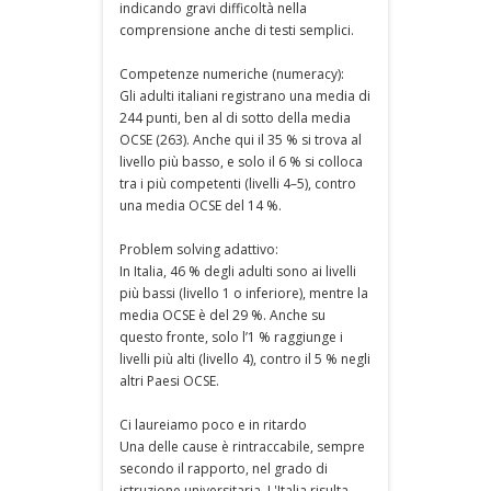
indicando gravi difficoltà nella
comprensione anche di testi semplici.
Competenze numeriche (numeracy):
Gli adulti italiani registrano una media di
244 punti, ben al di sotto della media
OCSE (263). Anche qui il 35 % si trova al
livello più basso, e solo il 6 % si colloca
tra i più competenti (livelli 4–5), contro
una media OCSE del 14 %.
Problem solving adattivo:
In Italia, 46 % degli adulti sono ai livelli
più bassi (livello 1 o inferiore), mentre la
media OCSE è del 29 %. Anche su
questo fronte, solo l’1 % raggiunge i
livelli più alti (livello 4), contro il 5 % negli
altri Paesi OCSE.
Ci laureiamo poco e in ritardo
Una delle cause è rintraccabile, sempre
secondo il rapporto, nel grado di
istruzione universitaria. L'Italia risulta