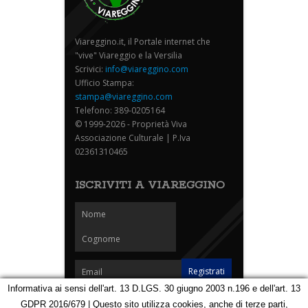
Viareggino.it, il Portale internet che
"vive" Viareggio e la Versilia
Scrivici:
info@viareggino.com
Ufficio Stampa:
stampa@viareggino.com
Telefono: 389-0205164
© 1999-2026 - Proprietà Viva
Associazione Culturale | P.Iva
02361310465
ISCRIVITI A VIAREGGINO
Informativa ai sensi dell'art. 13 D.LGS. 30 giugno 2003 n.196 e dell'art. 13
GDPR 2016/679 | Questo sito utilizza cookies, anche di terze parti,