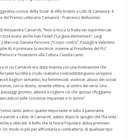
estiva cornice della ‘Duse’ di Villa Ariston a Lido di Camaiore, è
one del Premio Letterario Camaiore - Francesco Belluomini.
a di Alessandra Carnaroli, "Non si tocca la frutta nei supermercati
In lizza erano anche Ivan Fedeli (“La gioia elementare”, Luigi
os y Marcos), Daniela Pericone (“Corpo contro”, Passigli) e Valentino
aphe.it). A premiare la vincitrice, insieme al Presidente del PLC
ierucci e l’Assessore alla Cultura Claudia Larini.
a e in cui Carnaroli era stata inserita con una motivazione che
"Sferzante lucidità e crudo realismo contraddistinguono un’opera
oli bagliori semantici, tra femminicidi, violenze, abuso dei social,
enze, con la donna, sovente vittima, al centro dei versi. Una
 passaggi gnomici, attenta a cogliere ciò che spesso rifuggiamo
rcastico) sulle coscienze impaniate e in sonno”.
Premio tanto antico quanto importante in tutto il panorama
le parole a caldo di Carnaroli, subito dopo lo spoglio che l’ha vista
stiche e delicate: è bello che la Giuria Popolare abbia premiato
re. Un modo in più per affrontarla e combatterla, di qualsiasi tipo