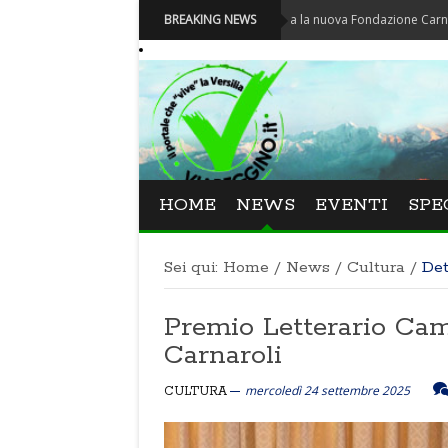
Carnevale - Nominata la nuova Fondazione Carnevale di Via
BREAKING NEWS
HOME
NEWS
EVENTI
SPE
Sei qui:
Home
/
News
/
Cultura
/
Det
Premio Letterario Cam
Carnaroli
mercoledì 24 settembre 2025
CULTURA