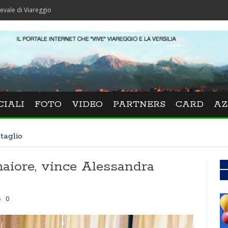
reggio
CIALI
FOTO
VIDEO
PARTNERS
CARD
AZ
taglio
aiore, vince Alessandra
0