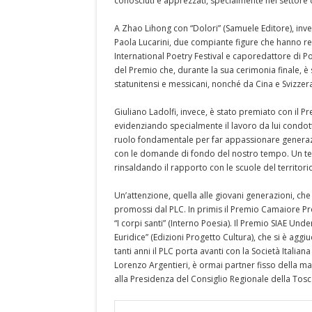
conosciuti e apprezzati, specialmente nel settore d
A Zhao Lihong con “Dolori” (Samuele Editore), inve
Paola Lucarini, due compiante figure che hanno re
International Poetry Festival e caporedattore di P
del Premio che, durante la sua cerimonia finale, è s
statunitensi e messicani, nonché da Cina e Svizzer
Giuliano Ladolfi, invece, è stato premiato con il 
evidenziando specialmente il lavoro da lui condot
ruolo fondamentale per far appassionare generazion
con le domande di fondo del nostro tempo. Un te
rinsaldando il rapporto con le scuole del territori
Un’attenzione, quella alle giovani generazioni, che 
promossi dal PLC. In primis il Premio Camaiore Pr
“I corpi santi” (Interno Poesia). Il Premio SIAE Und
Euridice” (Edizioni Progetto Cultura), che si è aggi
tanti anni il PLC porta avanti con la Società Italian
Lorenzo Argentieri, è ormai partner fisso della m
alla Presidenza del Consiglio Regionale della Tos