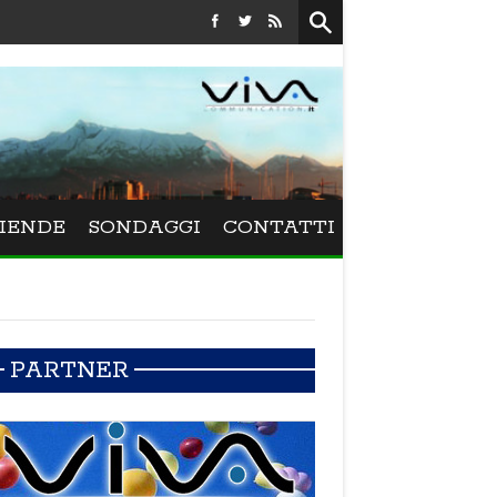
Festival La Versiliana - La direttrice lucchese Beatrice Venezi t
IENDE
SONDAGGI
CONTATTI
PARTNER