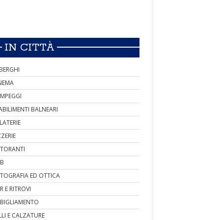
IN CITTÀ
BERGHI
NEMA
MPEGGI
ABILIMENTI BALNEARI
LATERIE
ZZERIE
STORANTI
B
TOGRAFIA ED OTTICA
R E RITROVI
BIGLIAMENTO
LLI E CALZATURE