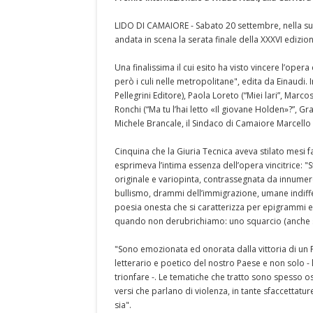
LIDO DI CAMAIORE - Sabato 20 settembre, nella sugg
andata in scena la serata finale della XXXVI edizi
Una finalissima il cui esito ha visto vincere l’oper
però i culi nelle metropolitane", edita da Einaudi. 
Pellegrini Editore), Paola Loreto (“Miei lari”, Marc
Ronchi (“Ma tu l’hai letto «Il giovane Holden»?”, Gr
Michele Brancale, il Sindaco di Camaiore Marcello P
Cinquina che la Giuria Tecnica aveva stilato mesi f
esprimeva l’intima essenza dell’opera vincitrice: 
originale e variopinta, contrassegnata da innumerev
bullismo, drammi dell’immigrazione, umane indiffer
poesia onesta che si caratterizza per epigrammi e
quando non derubrichiamo: uno squarcio (anche sa
"Sono emozionata ed onorata dalla vittoria di un 
letterario e poetico del nostro Paese e non solo - 
trionfare -. Le tematiche che tratto sono spesso o
versi che parlano di violenza, in tante sfaccettatu
sia".