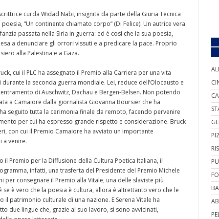
scrittrice curda Widad Nabi, insignita da parte della Giuria Tecnica
i poesia, “Un continente chiamato corpo” (Di Felice). Un autrice vera
anzia passata nella Siria in guerra: ed è così che la sua poesia,
pesa a denunciare gli orrori vissuti e a predicare la pace. Proprio
iero alla Palestina e a Gaza.
AL
k, cui il PLC ha assegnato il Premio alla Carriera per una vita
uti durante la seconda guerra mondiale. Lei, reduce dell’Olocausto e
CI
ncentramento di Auschwitz, Dachau e Bergen-Belsen. Non potendo
CA
ata a Camaiore dalla giornalista Giovanna Boursier che ha
ST
ha seguito tutta la cerimonia finale da remoto, facendo pervenire
imento per cui ha espresso grande rispetto e considerazione. Bruck
GE
eri, con cui il Premio Camaiore ha avviato un importante
PI
 a venire.
RI
 il Premio per la Diffusione della Cultura Poetica Italiana, il
PU
ogramma, infatti, una trasferta del Presidente del Premio Michele
FO
i per consegnare il Premio alla Vitale, una delle slaviste più
BA
se è vero che la poesia è cultura, allora è altrettanto vero che le
ono il patrimonio culturale di una nazione. E Serena Vitale ha
AB
o due lingue che, grazie al suo lavoro, si sono avvicinati,
PE