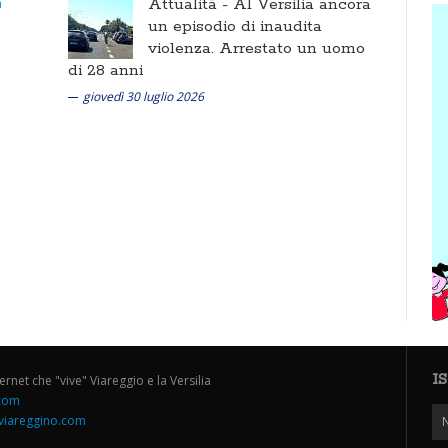
Attualità -
Al Versilia ancora
un episodio di inaudita
violenza. Arrestato un uomo
di 28 anni
giovedì 30 luglio 2026
I
ternet che "vive" Viareggio e la Versilia
.com
iareggino.com