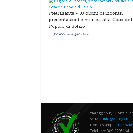
Pietrasanta -
10 giorni di incontri,
presentazioni e musica alla Casa del
Popolo di Solaio
giovedì 30 luglio 2026
Viareggino.it, il Portale in
Scrivici:
info@viareggino
Ufficio Stampa:
stampa@v
Telefono: 389-0205164