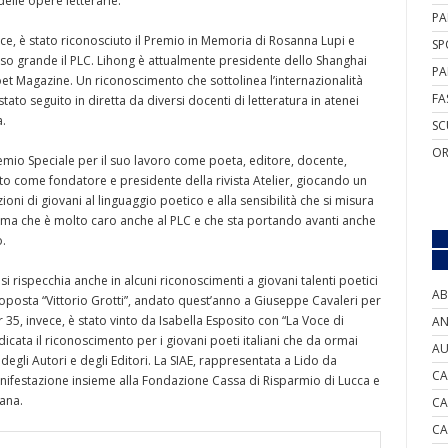
elle opere letterarie.
PA
ce, è stato riconosciuto il Premio in Memoria di Rosanna Lupi e
SP
so grande il PLC. Lihong è attualmente presidente dello Shanghai
PA
oet Magazine. Un riconoscimento che sottolinea l’internazionalità
FA
tato seguito in diretta da diversi docenti di letteratura in atenei
a.
SC
OR
Premio Speciale per il suo lavoro come poeta, editore, docente,
to come fondatore e presidente della rivista Atelier, giocando un
i di giovani al linguaggio poetico e alla sensibilità che si misura
ma che è molto caro anche al PLC e che sta portando avanti anche
o.
si rispecchia anche in alcuni riconoscimenti a giovani talenti poetici
AB
oposta “Vittorio Grotti”, andato quest’anno a Giuseppe Cavaleri per
er 35, invece, è stato vinto da Isabella Esposito con “La Voce di
AN
udicata il riconoscimento per i giovani poeti italiani che da ormai
AU
a degli Autori e degli Editori. La SIAE, rappresentata a Lido da
CA
anifestazione insieme alla Fondazione Cassa di Risparmio di Lucca e
cana.
CA
CA