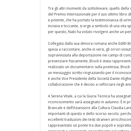
Tra gli altri momenti da sottolineare, quello della 
del Premio Internazionale per il suo ultimo libro d
e potente, che ha portato la testimonianza di un’inf
incisiva e toccante, si erge a simbolo di una vita s
per questo, Nabi ha voluto rivolgere anche un pens
Collegata dalla sua dimora romana anche Edith Bruc
spesa a raccontare, anche in versi, gli orrori viss
sopravvissuta alla deportazione nei campi di co
presenziare fisicamente, Bruck è stata rappresent
realizzato un documentario sulla poetessa. Bruck 
un messaggio scritto ringraziando per il riconosc
è anche Vice Presidente della Società Dante Alighi
collaborazione che è deciso a rafforzare negli anni
A Serena Vitale, a cui la Giuria Tecnica ha assegnato
riconoscimento sarà assegnato in autunno. È in pr
Brancale e dell’Assessore alla Cultura Claudia Larin
importanti di questo e dello scorso secolo: perché 
eccellenti traduzioni dei testi stranieri arricchisc
rappresentato un ponte tra due popoli e soprattutt