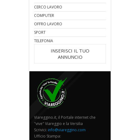
CERCO LAVORO
COMPUTER
OFFRO LAVORO
SPORT
TELEFONIA
INSERISCI IL TUO
ANNUNCIO
Viareggino.it, il Portale internet che
"vive" Viareggio e la Versilia
Scrivici:
info@viareggino.com
Ufficio Stampa: