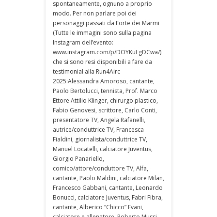
spontaneamente, ognuno a proprio
modo. Per non parlare poi dei
personaggi passati da Forte dei Marmi
(Tutte le immagini sono sulla pagina
Instagram dell’evento:
www.instagram.com/p/DOYKuLgDCwa/)
che si sono resi disponibili a fare da
testimonial alla Run4Airc
2025:Alessandra Amoroso, cantante,
Paolo Bertolucci, tennista, Prof. Marco
Ettore Attilio Klinger, chirurgo plastico,
Fabio Genovesi, scrittore, Carlo Conti,
presentatore TV, Angela Rafanelli,
autrice/conduttrice TV, Francesca
Fialdini, giornalista/conduttrice TV,
Manuel Locatelli, calciatore Juventus,
Giorgio Panariello,
comico/attore/conduttore TV, Alfa,
cantante, Paolo Maldini, calciatore Milan,
Francesco Gabbani, cantante, Leonardo
Bonucci, calciatore Juventus, Fabri Fibra,
cantante, Alberico “Chicco” Evani,
calciatore e allenatore, Roberto Mussi,