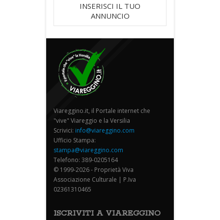
INSERISCI IL TUO
ANNUNCIO
Viareggino.it, il Portale internet che
"vive" Viareggio e la Versilia
Scrivici:
info@viareggino.com
Ufficio Stampa:
stampa@viareggino.com
Telefono: 389-0205164
© 1999-2026 - Proprietà Viva
Associazione Culturale | P.Iva
02361310465
ISCRIVITI A VIAREGGINO