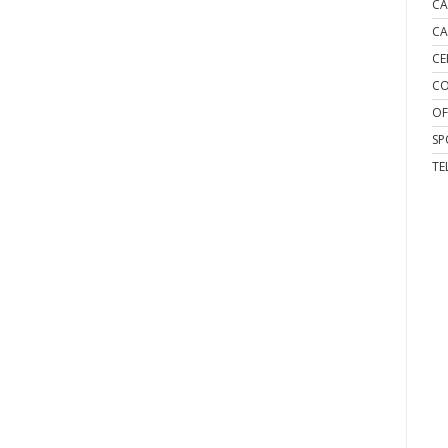
CA
CA
CE
CO
OF
SP
TE