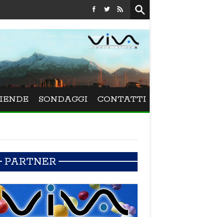
Festival La Versiliana - La direttrice lucchese Beatrice Venez
IENDE
SONDAGGI
CONTATTI
PARTNER