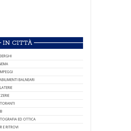
IN CITTÀ
BERGHI
NEMA
MPEGGI
ABILIMENTI BALNEARI
LATERIE
ZZERIE
STORANTI
B
TOGRAFIA ED OTTICA
R E RITROVI