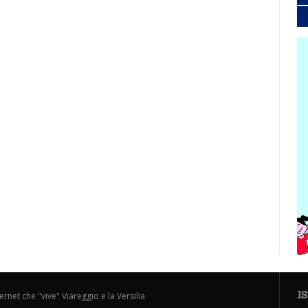
I
ternet che "vive" Viareggio e la Versilia