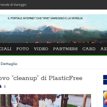
iareggio
CIALI
FOTO
VIDEO
PARTNERS
CARD
AZ
Dettaglio
vo “cleanup” di PlasticFree
0