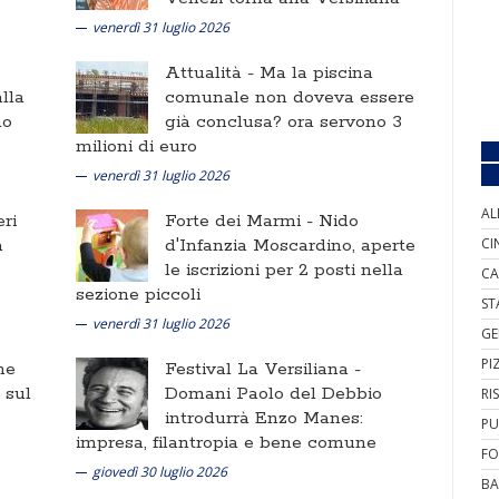
venerdì 31 luglio 2026
Attualità -
Ma la piscina
lla
comunale non doveva essere
no
già conclusa? ora servono 3
milioni di euro
venerdì 31 luglio 2026
AL
ri
Forte dei Marmi -
Nido
a
d'Infanzia Moscardino, aperte
CI
le iscrizioni per 2 posti nella
CA
sezione piccoli
ST
venerdì 31 luglio 2026
GE
PI
ne
Festival La Versiliana -
i sul
Domani Paolo del Debbio
RI
introdurrà Enzo Manes:
PU
impresa, filantropia e bene comune
FO
giovedì 30 luglio 2026
BA