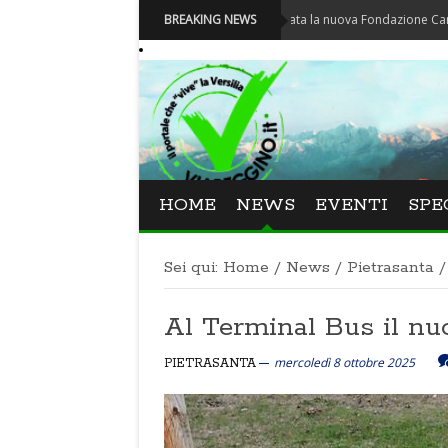
Carnevale - Nominata la nuova Fondazione Carnevale di V
BREAKING NEWS
HOME
NEWS
EVENTI
SPE
Sei qui:
Home
/
News
/
Pietrasanta
/
Al Terminal Bus il nuo
mercoledì 8 ottobre 2025
PIETRASANTA