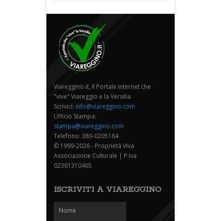
Viareggino.it, il Portale internet che
"vive" Viareggio e la Versilia
Scrivici:
info@viareggino.com
Ufficio Stampa:
stampa@viareggino.com
Telefono: 389-0205164
© 1999-2026 - Proprietà Viva
Associazione Culturale | P.Iva
02361310465
ISCRIVITI A VIAREGGINO