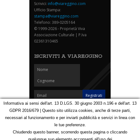
Scrivici:
info@viareggino.com
Ufficio Stampa:
stampa@viareggino.com
Telefono: 389-0205164
© 1999-2026 - Proprietà Viva
Associazione Culturale | P.Iva
02361310465
ISCRIVITI A VIAREGGINO
Informativa ai sensi dell'art. 13 D.LGS. 30 giugno 2003 n.196 e dell'art. 13
GDPR 2016/679 | Questo sito utilizza cookies, anche di terze parti,
Homepage
Notizie
Speciali
Eventi
Foto Carnevale
necessari al funzionamento e per inviarti pubblicità e servizi in linea con
Foto Viareggino
Partners
Contatti
le tue preferenze.
Privacy e Cookie Policy
Mappa
Chiudendo questo banner, scorrendo questa pagina o cliccando
qualunque suo elemento acconsenti all'uso dei