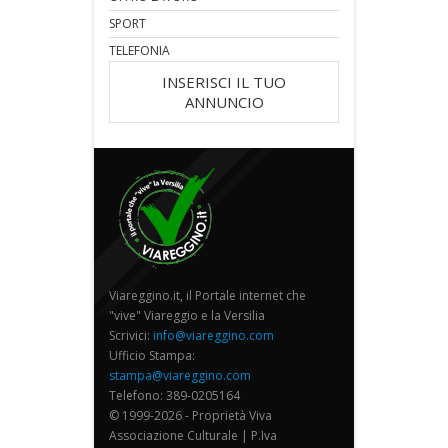
SPORT
TELEFONIA
INSERISCI IL TUO
ANNUNCIO
Viareggino.it, il Portale internet che
"vive" Viareggio e la Versilia
Scrivici:
info@viareggino.com
Ufficio Stampa:
stampa@viareggino.com
Telefono: 389-0205164
© 1999-2026 - Proprietà Viva
Associazione Culturale | P.Iva