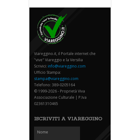
Viareggino.it, il Portale internet che
"vive" Viareggio e la Versilia
Scrivici:
info@viareggino.com
Ufficio Stampa:
stampa@viareggino.com
Telefono: 389-0205164
© 1999-2026 - Proprietà Viva
Associazione Culturale | P.Iva
02361310465
ISCRIVITI A VIAREGGINO