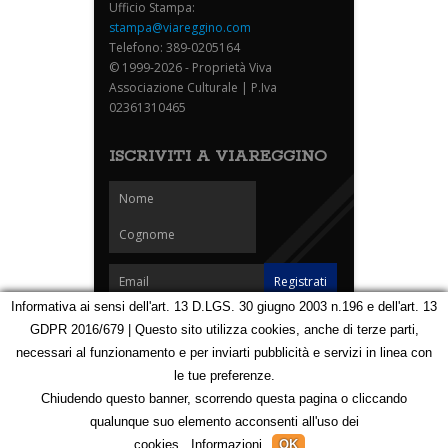
Ufficio Stampa:
stampa@viareggino.com
Telefono: 389-0205164
© 1999-2026 - Proprietà Viva
Associazione Culturale | P.Iva
02361310465
ISCRIVITI A VIAREGGINO
Informativa ai sensi dell'art. 13 D.LGS. 30 giugno 2003 n.196 e dell'art. 13
GDPR 2016/679 | Questo sito utilizza cookies, anche di terze parti,
Homepage
Notizie
Speciali
Eventi
Foto Carnevale
necessari al funzionamento e per inviarti pubblicità e servizi in linea con
Foto Viareggino
Partners
Contatti
le tue preferenze.
Privacy e Cookie Policy
Mappa
Chiudendo questo banner, scorrendo questa pagina o cliccando
qualunque suo elemento acconsenti all'uso dei
123105251
cookies.
Informazioni
OK