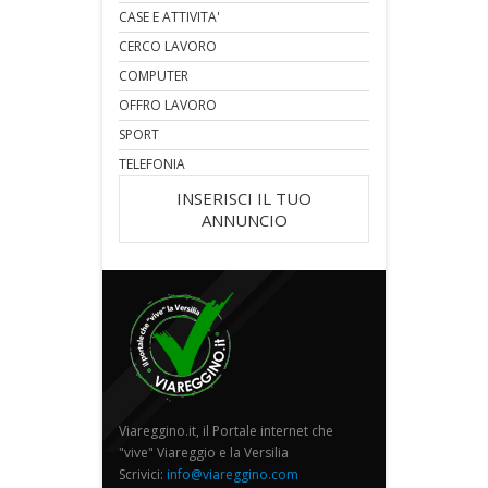
CASE E ATTIVITA'
CERCO LAVORO
COMPUTER
OFFRO LAVORO
SPORT
TELEFONIA
INSERISCI IL TUO
ANNUNCIO
Viareggino.it, il Portale internet che
"vive" Viareggio e la Versilia
Scrivici:
info@viareggino.com