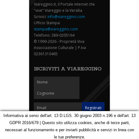
Viareggino.it, il Portale internet che
"vive" Viareggio e la Versilia
Scrivici:
info@viareggino.com
Ufficio Stampa:
stampa@viareggino.com
Telefono: 389-0205164
© 1999-2026 - Proprietà Viva
Associazione Culturale | P.Iva
02361310465
ISCRIVITI A VIAREGGINO
Informativa ai sensi dell'art. 13 D.LGS. 30 giugno 2003 n.196 e dell'art. 13
GDPR 2016/679 | Questo sito utilizza cookies, anche di terze parti,
Homepage
Notizie
Speciali
Eventi
Foto Carnevale
necessari al funzionamento e per inviarti pubblicità e servizi in linea con
Foto Viareggino
Partners
Contatti
le tue preferenze.