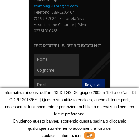
stampa@viareggino.com
Telefono: 389-0205164
© 1999-2026 - Proprietà Viva
Associazione Culturale | P.Iva
02361310465
ISCRIVITI A VIAREGGINO
Informativa ai sensi dell'art. 13 D.LGS. 30 giugno 2003 n.196 e dell'art. 13
GDPR 2016/679 | Questo sito utilizza cookies, anche di terze parti,
Homepage
Notizie
Speciali
Eventi
Foto Carnevale
necessari al funzionamento e per inviarti pubblicità e servizi in linea con
Foto Viareggino
Partners
Contatti
le tue preferenze.
Privacy e Cookie Policy
Mappa
Chiudendo questo banner, scorrendo questa pagina o cliccando
qualunque suo elemento acconsenti all'uso dei
123179034
cookies.
Informazioni
OK