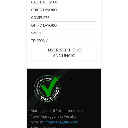
CASE E ATTIVITA'
CERCO LAVORO
COMPUTER
OFFRO LAVORO
SPORT
TELEFONIA
INSERISCI IL TUO
ANNUNCIO
Viareggino.it, il Portale internet che
"vive" Viareggio e la Versilia
Scrivici:
info@viareggino.com
Ufficio Stampa: