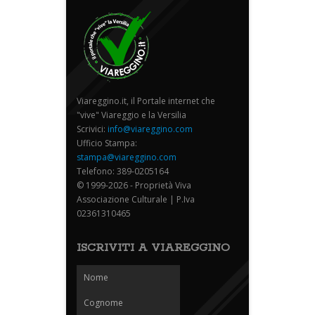
Viareggino.it, il Portale internet che
"vive" Viareggio e la Versilia
Scrivici:
info@viareggino.com
Ufficio Stampa:
stampa@viareggino.com
Telefono: 389-0205164
© 1999-2026 - Proprietà Viva
Associazione Culturale | P.Iva
02361310465
ISCRIVITI A VIAREGGINO