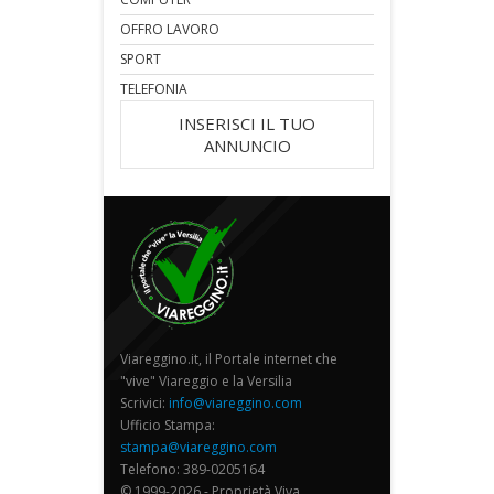
OFFRO LAVORO
SPORT
TELEFONIA
INSERISCI IL TUO
ANNUNCIO
Viareggino.it, il Portale internet che
"vive" Viareggio e la Versilia
Scrivici:
info@viareggino.com
Ufficio Stampa:
stampa@viareggino.com
Telefono: 389-0205164
© 1999-2026 - Proprietà Viva