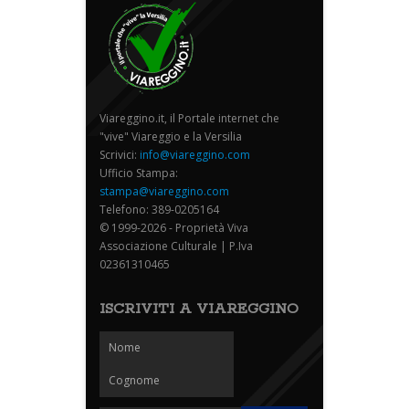
Viareggino.it, il Portale internet che
"vive" Viareggio e la Versilia
Scrivici:
info@viareggino.com
Ufficio Stampa:
stampa@viareggino.com
Telefono: 389-0205164
© 1999-2026 - Proprietà Viva
Associazione Culturale | P.Iva
02361310465
ISCRIVITI A VIAREGGINO