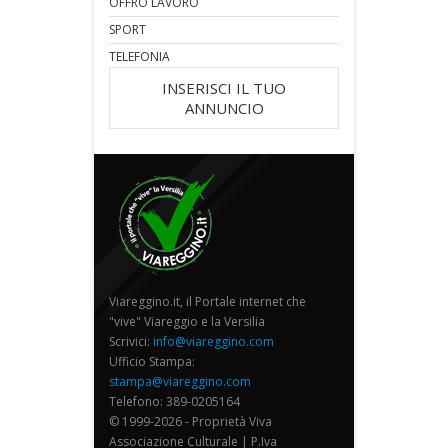
OFFRO LAVORO
SPORT
TELEFONIA
INSERISCI IL TUO
ANNUNCIO
Viareggino.it, il Portale internet che
"vive" Viareggio e la Versilia
Scrivici:
info@viareggino.com
Ufficio Stampa:
stampa@viareggino.com
Telefono: 389-0205164
© 1999-2026 - Proprietà Viva
Associazione Culturale | P.Iva