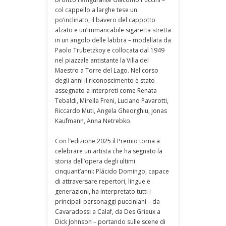
col cappello a larghe tese un
po’inclinato, il bavero del cappotto
alzato e un’immancabile sigaretta stretta
in un angolo delle labbra – modellata da
Paolo Trubetzkoy e collocata dal 1949
nel piazzale antistante la Villa del
Maestro a Torre del Lago. Nel corso
degli anni il riconoscimento è stato
assegnato a interpreti come Renata
Tebaldi, Mirella Freni, Luciano Pavarotti,
Riccardo Muti, Angela Gheorghiu, Jonas
Kaufmann, Anna Netrebko.
Con l’edizione 2025 il Premio torna a
celebrare un artista che ha segnato la
storia dell’opera degli ultimi
cinquant’anni: Plácido Domingo, capace
di attraversare repertori, lingue e
generazioni, ha interpretato tutti i
principali personaggi pucciniani – da
Cavaradossi a Calaf, da Des Grieux a
Dick Johnson – portando sulle scene di