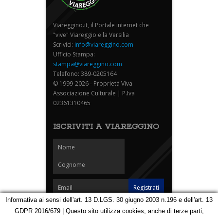
Viareggino.it, il Portale internet che
"vive" Viareggio e la Versilia
Scrivici:
info@viareggino.com
Ufficio Stampa:
stampa@viareggino.com
Telefono: 389-0205164
© 1999-2026 - Proprietà Viva
Associazione Culturale | P.Iva
02361310465
ISCRIVITI A VIAREGGINO
Informativa ai sensi dell'art. 13 D.LGS. 30 giugno 2003 n.196 e dell'art. 13
GDPR 2016/679 | Questo sito utilizza cookies, anche di terze parti,