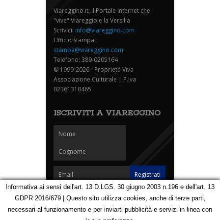
Viareggino.it, il Portale internet che
"vive" Viareggio e la Versilia
Scrivici:
info@viareggino.com
Ufficio Stampa:
stampa@viareggino.com
Telefono: 389-0205164
© 1999-2026 - Proprietà Viva
Associazione Culturale | P.Iva
02361310465
ISCRIVITI A VIAREGGINO
Informativa ai sensi dell'art. 13 D.LGS. 30 giugno 2003 n.196 e dell'art. 13
GDPR 2016/679 | Questo sito utilizza cookies, anche di terze parti,
Homepage
Notizie
Speciali
Eventi
Foto Carnevale
necessari al funzionamento e per inviarti pubblicità e servizi in linea con
Foto Viareggino
Partners
Contatti