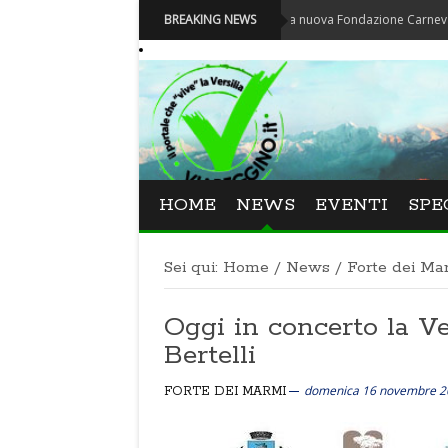
Carnevale - Nominata la nuova Fondazione Carnevale di Viare
BREAKING NEWS
HOME
NEWS
EVENTI
SPE
Sei qui:
Home
/
News
/
Forte dei Ma
Oggi in concerto la Ve
Bertelli
domenica 16 novembre 2
FORTE DEI MARMI