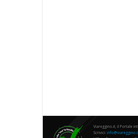
Viareggino.it, il Portale in
Scrivici:
info@viareggino