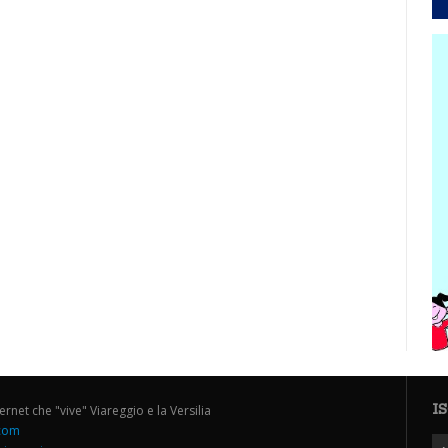
I
ternet che "vive" Viareggio e la Versilia
.com