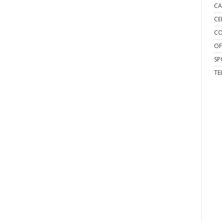
CA
CE
CO
OF
SP
TE