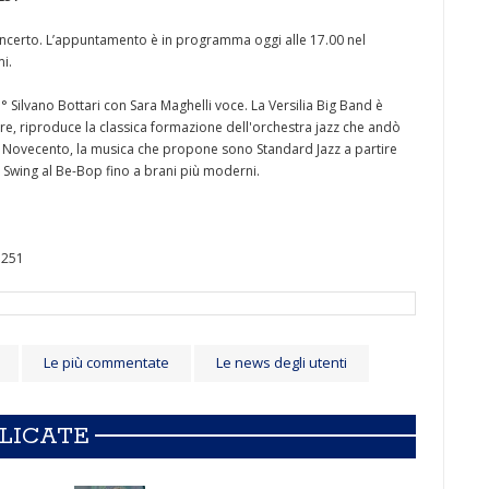
oncerto. L’appuntamento è in programma oggi alle 17.00 nel
mi.
° Silvano Bottari con Sara Maghelli voce. La Versilia Big Band è
ore, riproduce la classica formazione dell'orchestra jazz che andò
el Novecento, la musica che propone sono Standard Jazz a partire
l Swing al Be-Bop fino a brani più moderni.
7251
Le più commentate
Le news degli utenti
BLICATE