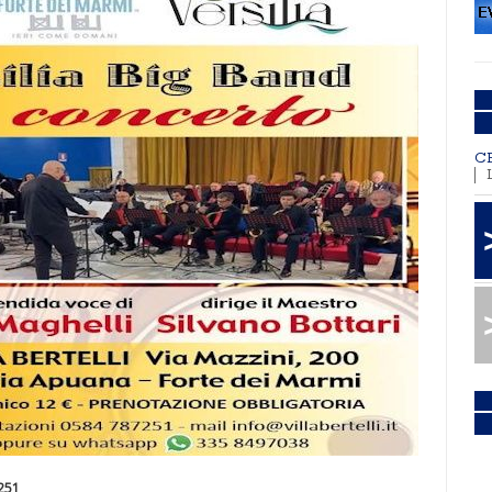
C
251