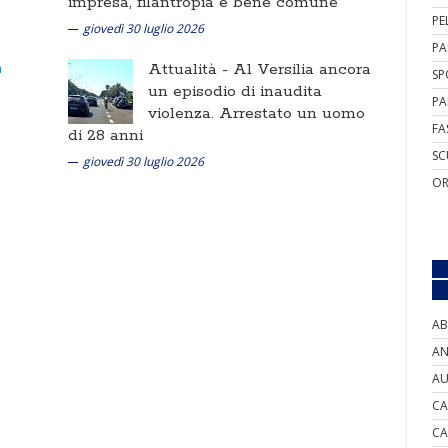
impresa, filantropia e bene comune
PE
giovedì 30 luglio 2026
PA
Attualità -
Al Versilia ancora
SP
un episodio di inaudita
PA
violenza. Arrestato un uomo
FA
di 28 anni
SC
giovedì 30 luglio 2026
OR
AB
AN
AU
CA
CA