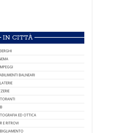
IN CITTÀ
BERGHI
NEMA
MPEGGI
ABILIMENTI BALNEARI
LATERIE
ZZERIE
STORANTI
B
TOGRAFIA ED OTTICA
R E RITROVI
BIGLIAMENTO