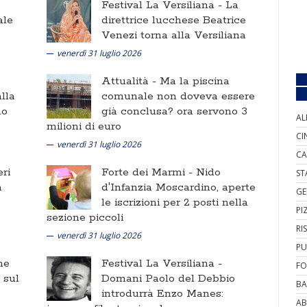
Festival La Versiliana -
La
ale
direttrice lucchese Beatrice
Venezi torna alla Versiliana
venerdì 31 luglio 2026
Attualità -
Ma la piscina
lla
comunale non doveva essere
no
già conclusa? ora servono 3
AL
milioni di euro
CI
venerdì 31 luglio 2026
CA
ri
Forte dei Marmi -
Nido
ST
a
d'Infanzia Moscardino, aperte
GE
le iscrizioni per 2 posti nella
PI
sezione piccoli
RI
venerdì 31 luglio 2026
PU
ne
Festival La Versiliana -
FO
i sul
Domani Paolo del Debbio
BA
introdurrà Enzo Manes:
AB