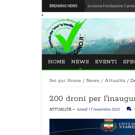
Carnevale - Nominata la nuova Fondazione Carnevale di Viar
BREAKING NEWS
HOME
NEWS
EVENTI
SPE
Sei qui:
Home
/
News
/
Attualità
/
D
200 droni per l'inaugu
lunedì 17 novembre 2025
ATTUALITÀ