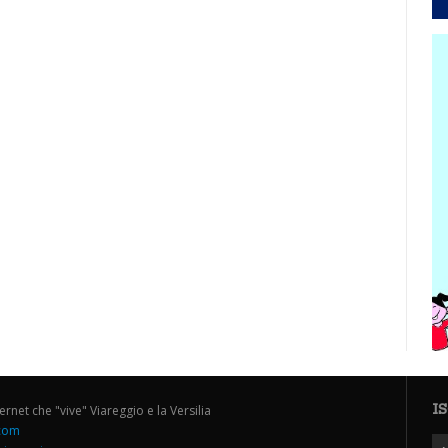
I
ternet che "vive" Viareggio e la Versilia
.com