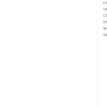
CA
CE
CO
OF
SP
TE