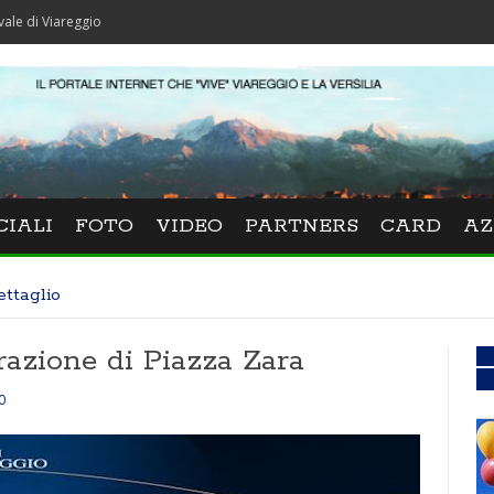
eggio
CIALI
FOTO
VIDEO
PARTNERS
CARD
AZ
ettaglio
razione di Piazza Zara
0