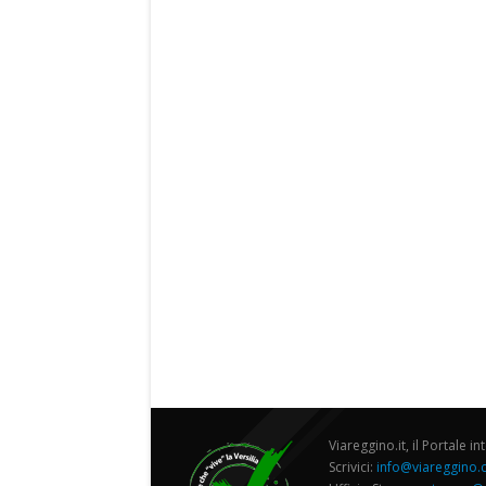
Viareggino.it, il Portale in
Scrivici:
info@viareggino