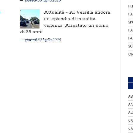
giovedì 30 luglio 2026
PE
Attualità -
Al Versilia ancora
PA
un episodio di inaudita
SP
violenza. Arrestato un uomo
PA
di 28 anni
FA
giovedì 30 luglio 2026
SC
OR
AB
AN
AU
CA
CA