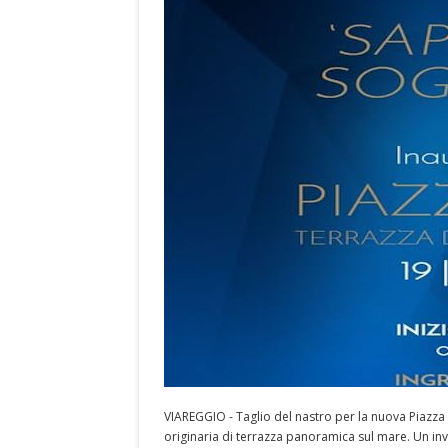
VIAREGGIO - Taglio del nastro per la nuova Piazza 
originaria di terrazza panoramica sul mare. Un inv