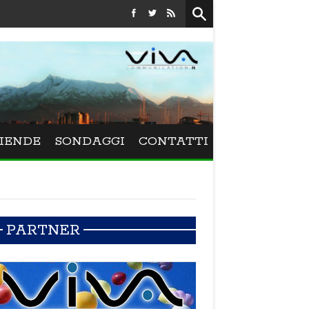
Festival La Versiliana - La direttrice lucchese Beatrice Venezi t
IENDE
SONDAGGI
CONTATTI
PARTNER