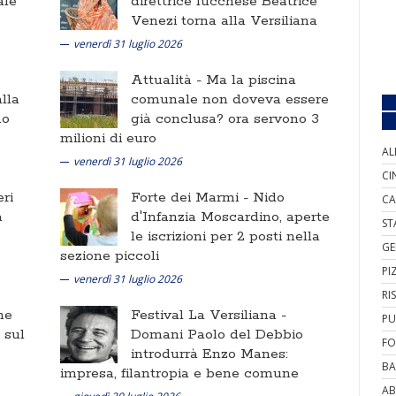
ale
direttrice lucchese Beatrice
Venezi torna alla Versiliana
venerdì 31 luglio 2026
Attualità -
Ma la piscina
lla
comunale non doveva essere
no
già conclusa? ora servono 3
milioni di euro
AL
venerdì 31 luglio 2026
CI
ri
Forte dei Marmi -
Nido
CA
a
d'Infanzia Moscardino, aperte
ST
le iscrizioni per 2 posti nella
GE
sezione piccoli
PI
venerdì 31 luglio 2026
RI
ne
Festival La Versiliana -
PU
i sul
Domani Paolo del Debbio
FO
introdurrà Enzo Manes:
BA
impresa, filantropia e bene comune
AB