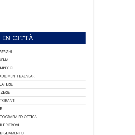
IN CITTÀ
BERGHI
NEMA
MPEGGI
ABILIMENTI BALNEARI
LATERIE
ZZERIE
STORANTI
B
TOGRAFIA ED OTTICA
R E RITROVI
BIGLIAMENTO