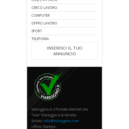
CERCO LAVORO
COMPUTER
OFFRO LAVORO
SPORT
TELEFONIA
INSERISCI IL TUO
ANNUNCIO
Viareggino.it, il Portale internet che
"vive" Viareggio e la Versilia
Scrivici:
info@viareggino.com
Ufficio Stampa: