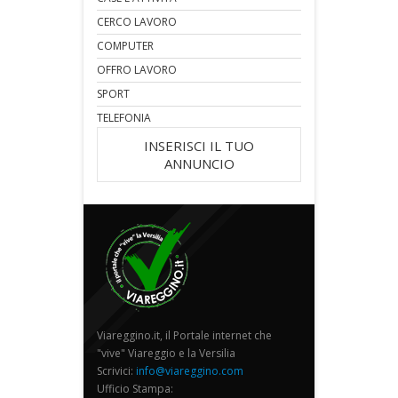
CERCO LAVORO
COMPUTER
OFFRO LAVORO
SPORT
TELEFONIA
INSERISCI IL TUO
ANNUNCIO
Viareggino.it, il Portale internet che
"vive" Viareggio e la Versilia
Scrivici:
info@viareggino.com
Ufficio Stampa: