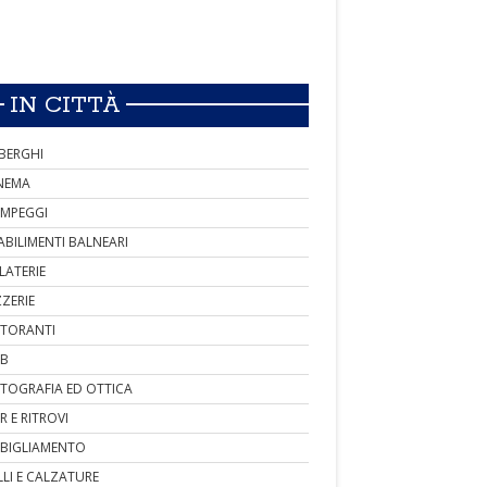
IN CITTÀ
BERGHI
NEMA
MPEGGI
ABILIMENTI BALNEARI
LATERIE
ZZERIE
STORANTI
B
TOGRAFIA ED OTTICA
R E RITROVI
BIGLIAMENTO
LLI E CALZATURE