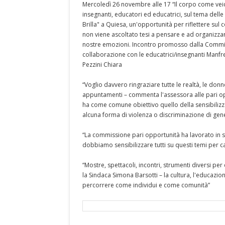
Mercoledì 26 novembre alle 17 “Il corpo come veic
insegnanti, educatori ed educatrici, sul tema dell
Brilla" a Quiesa, un'opportunità per riflettere su
non viene ascoltato tesi a pensare e ad organizza
nostre emozioni. Incontro promosso dalla Commi
collaborazione con le educatrici/insegnanti Manf
Pezzini Chiara
“Voglio davvero ringraziare tutte le realtà, le donn
appuntamenti – commenta l'assessora alle pari op
ha come comune obiettivo quello della sensibilizza
alcuna forma di violenza o discriminazione di gen
“La commissione pari opportunità ha lavorato in s
dobbiamo sensibilizzare tutti su questi temi per 
“Mostre, spettacoli, incontri, strumenti diversi pe
la Sindaca Simona Barsotti – la cultura, l'educazion
percorrere come individui e come comunità”