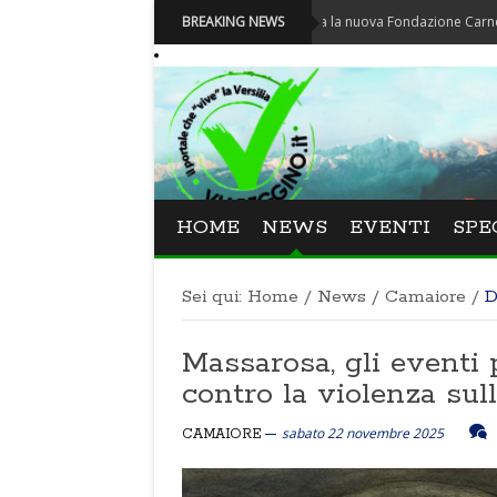
Carnevale - Nominata la nuova Fondazione Carnevale di Via
BREAKING NEWS
HOME
NEWS
EVENTI
SPE
Sei qui:
Home
/
News
/
Camaiore
/
D
Massarosa, gli eventi 
contro la violenza sul
sabato 22 novembre 2025
CAMAIORE