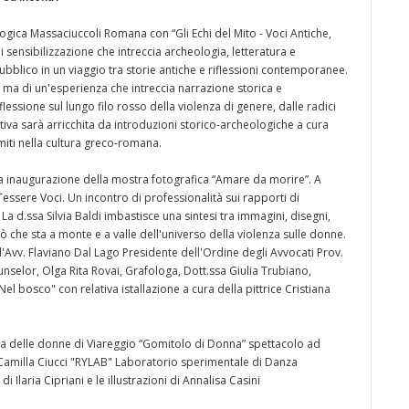
ogica Massaciuccoli Romana con “Gli Echi del Mito - Voci Antiche,
i sensibilizzazione che intreccia archeologia, letteratura e
bblico in un viaggio tra storie antiche e riflessioni contemporanee.
, ma di un'esperienza che intreccia narrazione storica e
lessione sul lungo filo rosso della violenza di genere, dalle radici
tiva sarà arricchita da introduzioni storico-archeologiche a cura
miti nella cultura greco-romana.
 inaugurazione della mostra fotografica “Amare da morire”. A
ssere Voci. Un incontro di professionalità sui rapporti di
a d.ssa Silvia Baldi imbastisce una sintesi tra immagini, disegni,
iò che sta a monte e a valle dell'universo della violenza sulle donne.
l'Avv. Flaviano Dal Lago Presidente dell'Ordine degli Avvocati Prov.
unselor, Olga Rita Rovai, Grafologa, Dott.ssa Giulia Trubiano,
Nel bosco" con relativa istallazione a cura della pittrice Cristiana
sa delle donne di Viareggio “Gomitolo di Donna” spettacolo ad
e Camilla Ciucci "RYLAB" Laboratorio sperimentale di Danza
 Ilaria Cipriani e le illustrazioni di Annalisa Casini