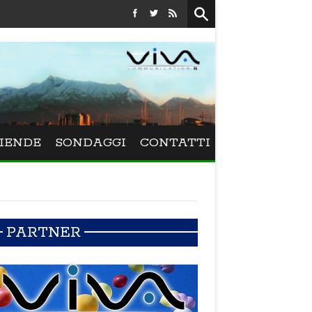
Festival La Versiliana - La direttrice lucchese Beatrice Venezi 
IENDE
SONDAGGI
CONTATTI
PARTNER