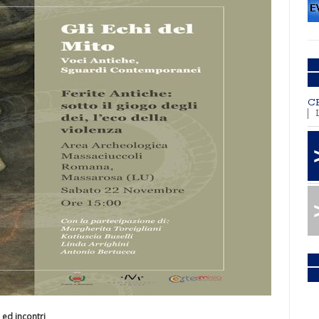
C
 ed incontri