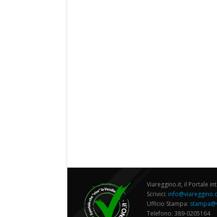
Viareggino.it, il Portale in
Scrivici:
info@viareggino
Ufficio Stampa:
stampa@v
Telefono: 389-0205164