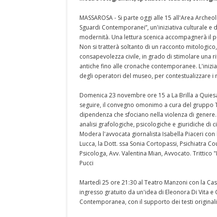
MASSAROSA - Si parte oggi alle 15 all'Area Archeol
Sguardi Contemporanei”, un'iniziativa culturale e d
modernità. Una lettura scenica accompagnerà il pu
Non si tratterà soltanto di un racconto mitologico
consapevolezza civile, in grado di stimolare una rif
antiche fino alle cronache contemporanee. L'inizia
degli operatori del museo, per contestualizzare i 
Domenica 23 novembre ore 15 a La Brilla a Quiesa
seguire, il convegno omonimo a cura del gruppo Te
dipendenza che sfociano nella violenza di genere. L
analisi grafologiche, psicologiche e giuridiche di c
Modera l'avvocata giornalista Isabella Piaceri con 
Lucca, la Dott. ssa Sonia Cortopassi, Psichiatra Co
Psicologa, Avv. Valentina Mian, Avvocato. Trittico "
Pucci
Martedì 25 ore 21:30 al Teatro Manzoni con la Ca
ingresso gratuito da un'idea di Eleonora Di Vita 
Contemporanea, con il supporto dei testi originali di