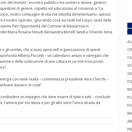
olo del mondo”, incontro pubblico tra uomini e donne, genitori,
e questioni di genere, rispetto ed educazione al consenso a "La
l corpo, nostro compagno di vita che talvolta dimentichiamo, spesso
re il nostro operato, ignorando cosa succede nel corpo, sede delle
ssione Pari Opportunità del Comune di Massarosa in
redini Maria Rosaria Fenudi Alessandra Morelli Sandra Orlando Anna
AL
e e gli uomini, che si sono spesi nell'organizzazione di questi
CI
portunità Alberta Puccetti – un calendario ampio e variegato che
CA
zione e della costruzione di una cultura in cui non trovi posto
ST
ere”.
GE
inergia con tante realtà – commenta la presidente Alice Checchi –
PI
cambiare davvero le cose”.
RI
r condividere un impegno che deve essere di tutte e tutti – conclude
PU
e, l'amore per noi stessi e per gli altri sono l'unica strada da
FO
BA
AB
PE