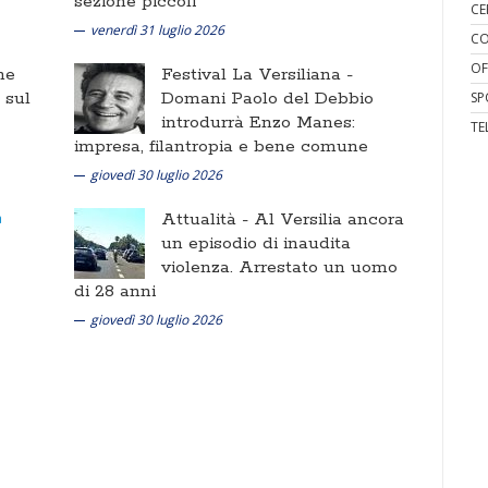
sezione piccoli
CE
venerdì 31 luglio 2026
CO
OF
ne
Festival La Versiliana -
i sul
Domani Paolo del Debbio
SP
introdurrà Enzo Manes:
TE
impresa, filantropia e bene comune
giovedì 30 luglio 2026
Attualità -
Al Versilia ancora
un episodio di inaudita
violenza. Arrestato un uomo
di 28 anni
giovedì 30 luglio 2026