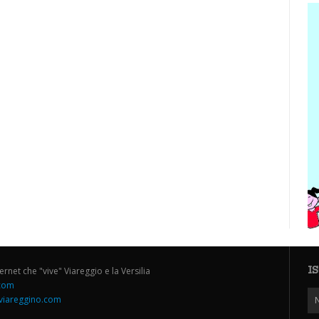
I
ternet che "vive" Viareggio e la Versilia
.com
iareggino.com