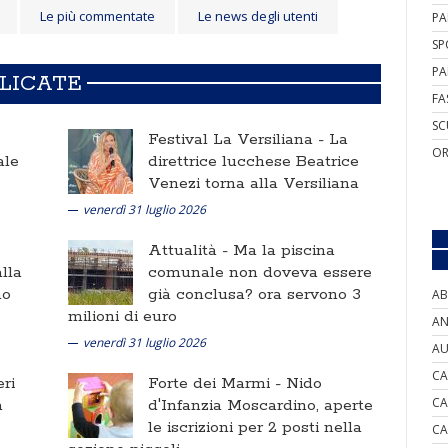
Le più commentate
Le news degli utenti
PA
SP
PA
BLICATE
FA
SC
Festival La Versiliana -
La
OR
ale
direttrice lucchese Beatrice
Venezi torna alla Versiliana
venerdì 31 luglio 2026
Attualità -
Ma la piscina
lla
comunale non doveva essere
no
già conclusa? ora servono 3
AB
milioni di euro
AN
venerdì 31 luglio 2026
AU
CA
ri
Forte dei Marmi -
Nido
CA
a
d'Infanzia Moscardino, aperte
le iscrizioni per 2 posti nella
CA