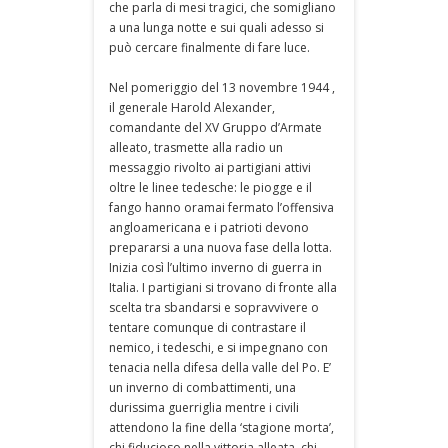
che parla di mesi tragici, che somigliano
a una lunga notte e sui quali adesso si
può cercare finalmente di fare luce.
Nel pomeriggio del 13 novembre 1944 ,
il generale Harold Alexander,
comandante del XV Gruppo d’Armate
alleato, trasmette alla radio un
messaggio rivolto ai partigiani attivi
oltre le linee tedesche: le piogge e il
fango hanno oramai fermato l’offensiva
angloamericana e i patrioti devono
prepararsi a una nuova fase della lotta.
Inizia così l’ultimo inverno di guerra in
Italia. I partigiani si trovano di fronte alla
scelta tra sbandarsi e sopravvivere o
tentare comunque di contrastare il
nemico, i tedeschi, e si impegnano con
tenacia nella difesa della valle del Po. E’
un inverno di combattimenti, una
durissima guerriglia mentre i civili
attendono la fine della ‘stagione morta’,
chi fiducioso nella vittoria alleata, chi