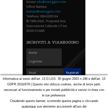
Scrivici:
info@viareggino.com
Ufficio Stampa:
stampa@viareggino.com
Telefono: 389-0205164
© 1999-2026 - Proprietà Viva
Associazione Culturale | P.Iva
02361310465
ISCRIVITI A VIAREGGINO
Informativa ai sensi dell'art. 13 D.LGS. 30 giugno 2003 n.196 e dell'art. 13
GDPR 2016/679 | Questo sito utilizza cookies, anche di terze parti,
Homepage
Notizie
Speciali
Eventi
Foto Carnevale
necessari al funzionamento e per inviarti pubblicità e servizi in linea con
Foto Viareggino
Partners
Contatti
le tue preferenze.
Privacy e Cookie Policy
Mappa
Chiudendo questo banner, scorrendo questa pagina o cliccando
qualunque suo elemento acconsenti all'uso dei