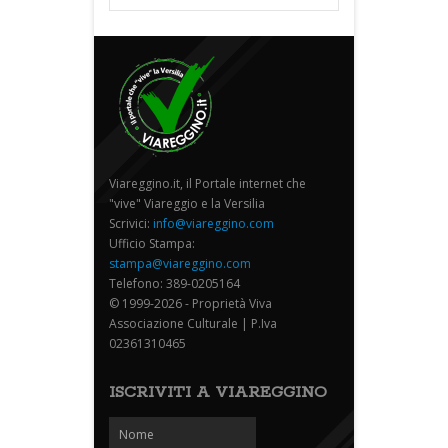
Viareggino.it, il Portale internet che
"vive" Viareggio e la Versilia
Scrivici:
info@viareggino.com
Ufficio Stampa:
stampa@viareggino.com
Telefono: 389-0205164
© 1999-2026 - Proprietà Viva
Associazione Culturale | P.Iva
02361310465
ISCRIVITI A VIAREGGINO