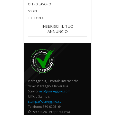
OFFRO LAVORO
SPORT
TELEFONIA
INSERISCI IL TUO
ANNUNCIO
Viareggino.it, il Portale internet che
"vive" Viareggio e la Versilia
Scrivici:
info@viareggino.com
Ufficio Stampa:
stampa@viareggino.com
Telefono: 389-0205164
© 1999-2026 - Proprietà Viva