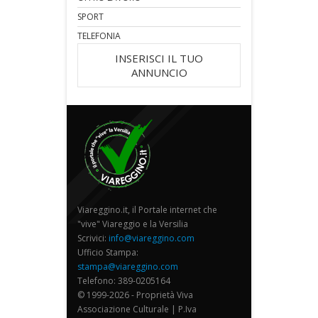
SPORT
TELEFONIA
INSERISCI IL TUO
ANNUNCIO
Viareggino.it, il Portale internet che
"vive" Viareggio e la Versilia
Scrivici:
info@viareggino.com
Ufficio Stampa:
stampa@viareggino.com
Telefono: 389-0205164
© 1999-2026 - Proprietà Viva
Associazione Culturale | P.Iva