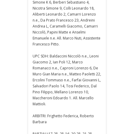
Simone K 6, Berberi Sebastiano 4,
Nicotra Simone 9, Colli Leonardo 18,
Aliberti Leonardo 2, Camarri Lorenzo
n.e., Da Prato Francesco 23, Andreini
Andrea L, Caramelli Giacomo, Camarri
Niccolò, Papini Matte e Anselmi
Emanuele n.e. All. Marco Nuti, Assistente
Francesco Pitto.
UPC SDH: Baldaccini Niccolò n.e., Leoni
Giacomo 2, Ian Poli 12, Marco
Romanacci n.e., Caproni Lorenzo 6, De
Muro Gian Maria n.e., Matteo Paoletti 22,
Ercolini Tommaso n.e., Farfai Giovanni L,
Salvadori Paolo 14, Tosi Federico, Dal
Pino Filippo, Mellano Lorenzo 10,
Maccheroni Edoardo 1. All. Marcello
Mattioli.
ARBITRI: Frighetto Federica, Roberto
Barbara
PARZIALI:17-25, 25-16, 20-25, 21-25