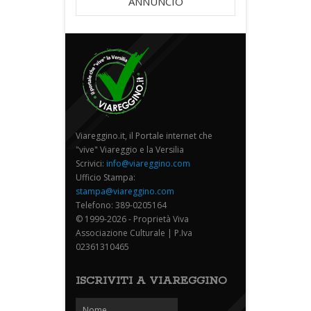
ANNUNCIO
Viareggino.it, il Portale internet che
"vive" Viareggio e la Versilia
Scrivici:
info@viareggino.com
Ufficio Stampa:
stampa@viareggino.com
Telefono: 389-0205164
© 1999-2026 - Proprietà Viva
Associazione Culturale | P.Iva
02361310465
ISCRIVITI A VIAREGGINO