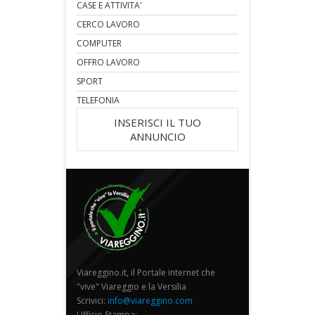
CASE E ATTIVITA'
CERCO LAVORO
COMPUTER
OFFRO LAVORO
SPORT
TELEFONIA
INSERISCI IL TUO
ANNUNCIO
Viareggino.it, il Portale internet che
"vive" Viareggio e la Versilia
Scrivici:
info@viareggino.com
Ufficio Stampa: