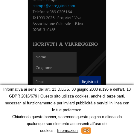
stampa@viareggino.com
Telefono: 389-0205164
© 1999-2026 - Proprietà Viva
Associazione Culturale | P.Iva
02361310465
ISCRIVITI A VIAREGGINO
Informativa ai sensi dell'art. 13 D.LGS. 30 giugno 2003 n.196 e dell'art. 13
GDPR 2016/679 | Questo sito utilizza cookies, anche di terze parti,
Homepage
Notizie
Speciali
Eventi
Foto Carnevale
necessari al funzionamento e per inviarti pubblicità e servizi in linea con
Foto Viareggino
Partners
Contatti
le tue preferenze.
Privacy e Cookie Policy
Mappa
Chiudendo questo banner, scorrendo questa pagina o cliccando
qualunque suo elemento acconsenti all'uso dei
123166324
cookies.
Informazioni
OK