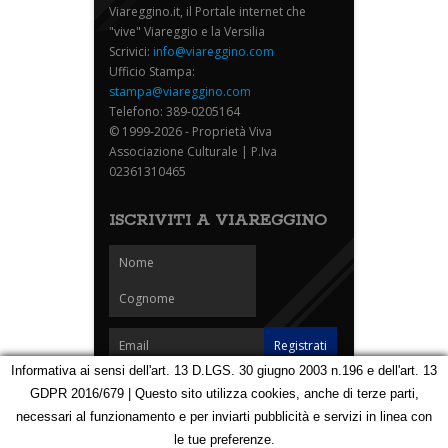
Viareggino.it, il Portale internet che
"vive" Viareggio e la Versilia
Scrivici:
info@viareggino.com
Ufficio Stampa:
stampa@viareggino.com
Telefono: 389-0205164
© 1999-2026 - Proprietà Viva
Associazione Culturale | P.Iva
02361310465
ISCRIVITI A VIAREGGINO
Informativa ai sensi dell'art. 13 D.LGS. 30 giugno 2003 n.196 e dell'art. 13
GDPR 2016/679 | Questo sito utilizza cookies, anche di terze parti,
Homepage
Notizie
Speciali
Eventi
Foto Carnevale
necessari al funzionamento e per inviarti pubblicità e servizi in linea con
Foto Viareggino
Partners
Contatti
le tue preferenze.