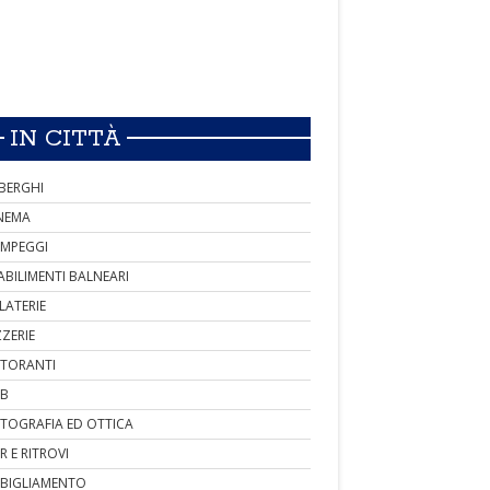
IN CITTÀ
BERGHI
NEMA
MPEGGI
ABILIMENTI BALNEARI
LATERIE
ZZERIE
STORANTI
B
TOGRAFIA ED OTTICA
R E RITROVI
BIGLIAMENTO