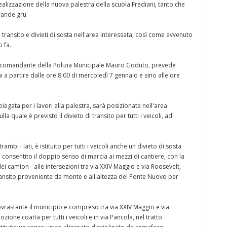
realizzazione della nuova palestra della scuola Frediani, tanto che
rande gru.
transito e divieti di sosta nell'area interessata, così come avvenuto
o fa.
l comandante della Polizia Municipale Mauro Goduto, prevede
i a partire dalle ore 8.00 di mercoledì 7 gennaio e sino alle ore
gata per i lavori alla palestra, sarà posizionata nell'area
la quale è previsto il divieto di transito per tutti i veicoli, ad
mbi i lati, è istituito per tutti i veicoli anche un divieto di sosta
à consentito il doppio senso di marcia ai mezzi di cantiere, con la
 camion - alle intersezioni tra via XXIV Maggio e via Roosevelt,
ransito proveniente da monte e all'altezza del Ponte Nuovo per
 sovrastante il municipio e compreso tra via XXIV Maggio e via
zione coatta per tutti i veicoli e in via Pancola, nel tratto