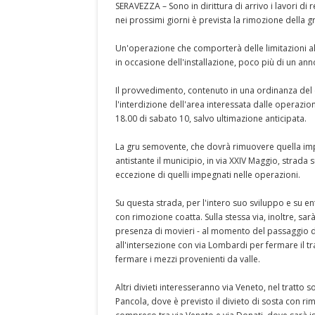
SERAVEZZA – Sono in dirittura di arrivo i lavori di 
nei prossimi giorni è prevista la rimozione della g
Un'operazione che comporterà delle limitazioni al 
in occasione dell'installazione, poco più di un ann
Il provvedimento, contenuto in una ordinanza de
l'interdizione dell'area interessata dalle operazion
18.00 di sabato 10, salvo ultimazione anticipata.
La gru semovente, che dovrà rimuovere quella impie
antistante il municipio, in via XXIV Maggio, strada sul
eccezione di quelli impegnati nelle operazioni.
Su questa strada, per l'intero suo sviluppo e su entra
con rimozione coatta. Sulla stessa via, inoltre, sar
presenza di movieri - al momento del passaggio dei
all'intersezione con via Lombardi per fermare il t
fermare i mezzi provenienti da valle.
Altri divieti interesseranno via Veneto, nel tratto
Pancola, dove è previsto il divieto di sosta con rimo