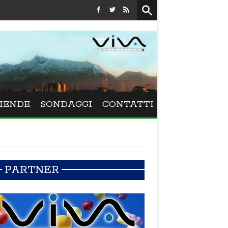
Festival La Versiliana - La direttrice lucchese Beatrice Venezi t
IENDE
SONDAGGI
CONTATTI
PARTNER