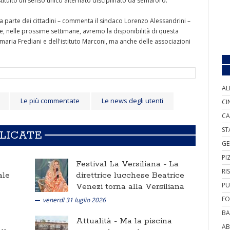
tituito un senso unico alternato disciplinato da semaforo.
a parte dei cittadini – commenta il sindaco Lorenzo Alessandrini –
che, nelle prossime settimane, avremo la disponibilità di questa
imaria Frediani e dell'istituto Marconi, ma anche delle associazioni
AL
Le più commentate
Le news degli utenti
CI
CA
ST
BLICATE
GE
PI
Festival La Versiliana -
La
RI
ale
direttrice lucchese Beatrice
PU
Venezi torna alla Versiliana
FO
venerdì 31 luglio 2026
BA
Attualità -
Ma la piscina
AB