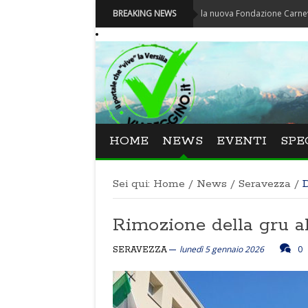
Carnevale - Nominata la nuova Fondazione Carnevale di Viar
BREAKING NEWS
HOME
NEWS
EVENTI
SPE
Sei qui:
Home
/
News
/
Seravezza
/
D
Rimozione della gru al
lunedì 5 gennaio 2026
0
SERAVEZZA