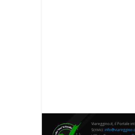
Viareggino.it, il Portale in
Scrivici:
info@viareggino