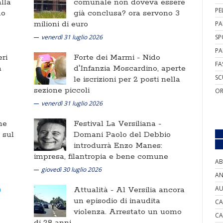
lla
comunale non doveva essere
PE
no
già conclusa? ora servono 3
milioni di euro
PA
venerdì 31 luglio 2026
SP
PA
ri
Forte dei Marmi -
Nido
FA
a
d'Infanzia Moscardino, aperte
SC
le iscrizioni per 2 posti nella
sezione piccoli
OR
venerdì 31 luglio 2026
ne
Festival La Versiliana -
i sul
Domani Paolo del Debbio
introdurrà Enzo Manes:
impresa, filantropia e bene comune
AB
giovedì 30 luglio 2026
AN
AU
Attualità -
Al Versilia ancora
un episodio di inaudita
CA
violenza. Arrestato un uomo
CA
di 28 anni