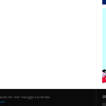
I
ternet che "vive" Viareggio e la Versilia
.com