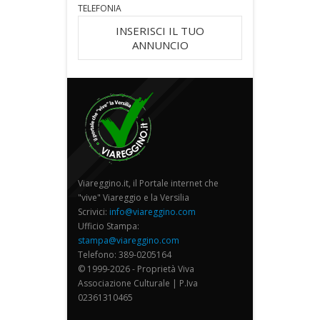
TELEFONIA
INSERISCI IL TUO
ANNUNCIO
Viareggino.it, il Portale internet che
"vive" Viareggio e la Versilia
Scrivici:
info@viareggino.com
Ufficio Stampa:
stampa@viareggino.com
Telefono: 389-0205164
© 1999-2026 - Proprietà Viva
Associazione Culturale | P.Iva
02361310465