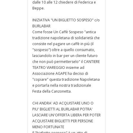
dalle 10 alle 12 chiedere di Federica e
Beppe.
INIZIATIVA "UN BIGLIETTO SOSPESO" c/o
BURLABAR
Come fosse Un Caffè Sospeso "antica
tradizione napoletana di solidarietà che
consiste nel pagare un caffè in più (il
"sospeso") oltre a quello consumato,
lasciandolo in bar per un cliente futuro
che non può permetterselo" il CANTIERE
TEATRO VIAREGGIO insieme ad
Associazione AGAPE ha deciso di
"copiare" questa tradizione Napoletana
e portarla nella nostra tradizionale
Festa della Canzonetta.
CHI ANDRA' AD ACQUISTARE UNO O
PIU' BIGLIETTI AL BURLABAR POTRA'
LASCIARE UN'OFFERTA LIBERA PER POTER
ACQUISTARE BIGLIETTI PER PERSONE
MENO FORTUNATE
Il "biglietto sospeso" è un atto di